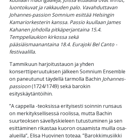
luontokuvat ja rakkauden palo. Vavahduttavan
Johannes-passion Somnium esittää Helsingin
Kamariorkesterin kanssa. Passio kuullaan James
Kahanen johdolla pitkäperjantaina 15.4.
Temppeliaukion kirkossa sekä
pääsiäismaanantaina 18.4. Eurajoki Bel Canto -
festivaalilla.
Tammikuun harjoitustauon ja yhden
konserttiperuutuksen jälkeen Somnium Ensemble
on paneutunut täydellä tarmolla Bachin
Johannes-
passioon
(1724/1749) sekä barokin
esityskäytäntöihin.
”A cappella -teoksissa erityisesti soinnin runsaus
on merkityksellisessä roolissa, mutta Bachin
suurteoksen sävellyskieleen tutustuminen ja sen
esittäminen rikastaa kuoron osaamista muilla osa-
alueilla”, Elisa Huovinen toteaa. ”Barokkimusiikki