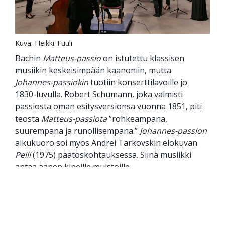
Kuva: Heikki Tuuli
Bachin
Matteus-passio
on istutettu klassisen
musiikin keskeisimpään kaanoniin, mutta
Johannes-passiokin
tuotiin konserttilavoille jo
1830-luvulla. Robert Schumann, joka valmisti
passiosta oman esitysversionsa vuonna 1851, piti
teosta
Matteus-passiota
”rohkeampana,
suurempana ja runollisempana.”
Johannes-passion
alkukuoro soi myös Andrei Tarkovskin elokuvan
Peili
(1975) päätöskohtauksessa. Siinä musiikki
antaa äänen kipeille muistoille.
Kevät herättää laulajat
Kamarikuorojen keväässä ovat Somnium
Ensemblen lisäksi mukana Kamarikuoro Audite,