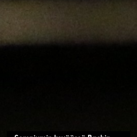
Somniumin keväässä Bachin