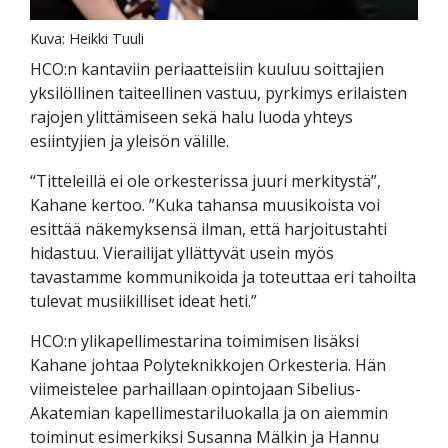
Kuva: Heikki Tuuli
HCO:n kantaviin periaatteisiin kuuluu soittajien
yksilöllinen taiteellinen vastuu, pyrkimys erilaisten
rajojen ylittämiseen sekä halu luoda yhteys
esiintyjien ja yleisön välille.
“Titteleillä ei ole orkesterissa juuri merkitystä”,
Kahane kertoo. ”Kuka tahansa muusikoista voi
esittää näkemyksensä ilman, että harjoitustahti
hidastuu. Vierailijat yllättyvät usein myös
tavastamme kommunikoida ja toteuttaa eri tahoilta
tulevat musiikilliset ideat heti.”
HCO:n ylikapellimestarina toimimisen lisäksi
Kahane johtaa Polyteknikkojen Orkesteria. Hän
viimeistelee parhaillaan opintojaan Sibelius-
Akatemian kapellimestariluokalla ja on aiemmin
toiminut esimerkiksi Susanna Mälkin ja Hannu