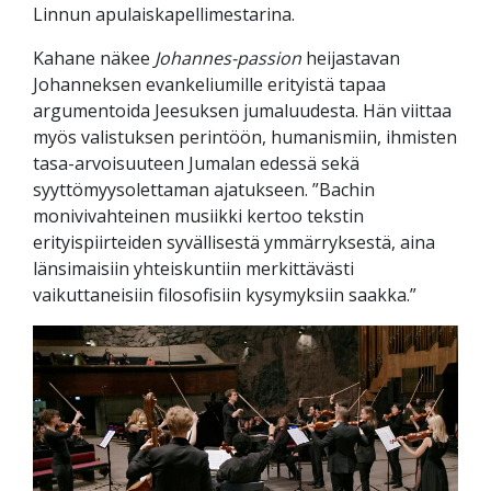
Linnun apulaiskapellimestarina.
Kahane näkee
Johannes-passion
heijastavan
Johanneksen evankeliumille erityistä tapaa
argumentoida Jeesuksen jumaluudesta. Hän viittaa
myös valistuksen perintöön, humanismiin, ihmisten
tasa-arvoisuuteen Jumalan edessä sekä
syyttömyysolettaman ajatukseen. ”Bachin
monivivahteinen musiikki kertoo tekstin
erityispiirteiden syvällisestä ymmärryksestä, aina
länsimaisiin yhteiskuntiin merkittävästi
vaikuttaneisiin filosofisiin kysymyksiin saakka.”