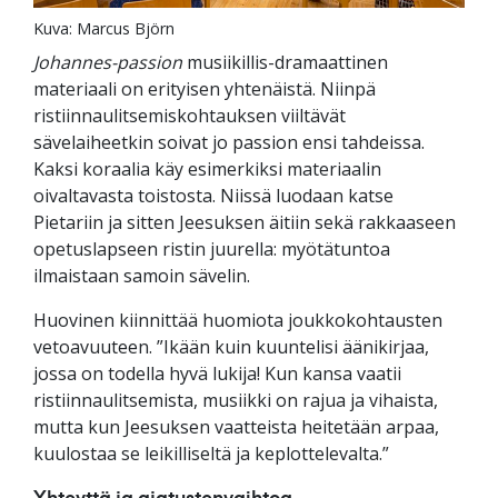
Kuva: Marcus Björn
Johannes-passion
musiikillis-dramaattinen
materiaali on erityisen yhtenäistä. Niinpä
ristiinnaulitsemiskohtauksen viiltävät
sävelaiheetkin soivat jo passion ensi tahdeissa.
Kaksi koraalia käy esimerkiksi materiaalin
oivaltavasta toistosta. Niissä luodaan katse
Pietariin ja sitten Jeesuksen äitiin sekä rakkaaseen
opetuslapseen ristin juurella: myötätuntoa
ilmaistaan samoin sävelin.
Huovinen kiinnittää huomiota joukkokohtausten
vetoavuuteen. ”Ikään kuin kuuntelisi äänikirjaa,
jossa on todella hyvä lukija! Kun kansa vaatii
ristiinnaulitsemista, musiikki on rajua ja vihaista,
mutta kun Jeesuksen vaatteista heitetään arpaa,
kuulostaa se leikilliseltä ja keplottelevalta.”
Yhteyttä ja ajatustenvaihtoa