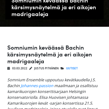
kärsimysnäytelmä ja eri aikojen
madrigaaleja
Somniumin keväässä Bachin
kärsimysnäytelmä ja eri aikojen
madrigaaleja
03.03.2022
JUSTUS PITKÄNEN
UUTISET
Somnium Ensemble uppoutuu kevätkaudella J.S.
Bachin
Johannes-passion
maailmaan ja osallistuu
kamarikuorojen konserttisarjaan Helsingin
konservatoriolla. Elisa Huovisen johtamassa
Kamarikuorojen kevät -sarjan konsertissa 21.5.
kuullaan madrigaaleja, joissa etualalla ovat linnut,