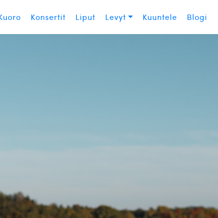
Kuoro
Konsertit
Liput
Levyt
Kuuntele
Blogi