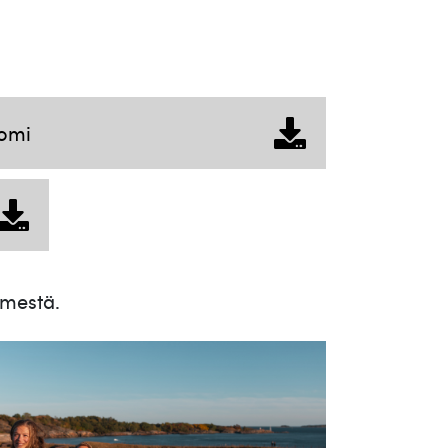
uomi
imestä.