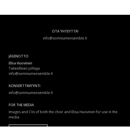
OTA YHTEYTTÄ!
info@somniumensemble.fi
JÄSENOTTO
Elisa Huovinen
Taiteellinen johtaja
info@somniumensemble.fi
KONSERTTIMYYNTI
info@somniumensemble.fi
FOR THE MEDIA
Images and CVs of both the choir and Elisa Huovinen for use in the
media.