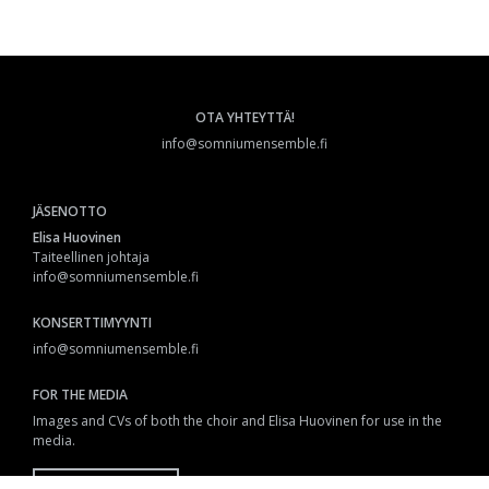
OTA YHTEYTTÄ!
info@somniumensemble.fi
JÄSENOTTO
Elisa Huovinen
Taiteellinen johtaja
info@somniumensemble.fi
KONSERTTIMYYNTI
info@somniumensemble.fi
FOR THE MEDIA
Images and CVs of both the choir and Elisa Huovinen for use in the
media.