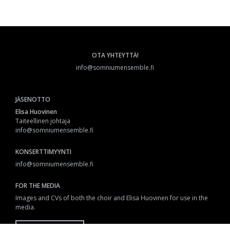
OTA YHTEYTTÄ!
info@somniumensemble.fi
JÄSENOTTO
Elisa Huovinen
Taiteellinen johtaja
info@somniumensemble.fi
KONSERTTIMYYNTI
info@somniumensemble.fi
FOR THE MEDIA
Images and CVs of both the choir and Elisa Huovinen for use in the
media.