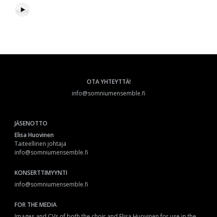
OTA YHTEYTTÄ!
info@somniumensemble.fi
JÄSENOTTO
Elisa Huovinen
Taiteellinen johtaja
info@somniumensemble.fi
KONSERTTIMYYNTI
info@somniumensemble.fi
FOR THE MEDIA
Images and CVs of both the choir and Elisa Huovinen for use in the