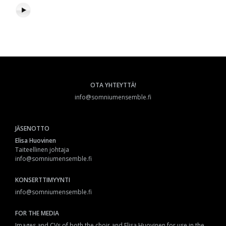
OTA YHTEYTTÄ!
info@somniumensemble.fi
JÄSENOTTO
Elisa Huovinen
Taiteellinen johtaja
info@somniumensemble.fi
KONSERTTIMYYNTI
info@somniumensemble.fi
FOR THE MEDIA
Images and CVs of both the choir and Elisa Huovinen for use in the