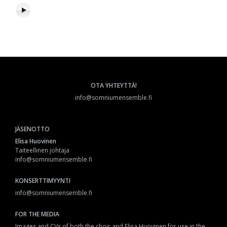
OTA YHTEYTTÄ!
info@somniumensemble.fi
JÄSENOTTO
Elisa Huovinen
Taiteellinen johtaja
info@somniumensemble.fi
KONSERTTIMYYNTI
info@somniumensemble.fi
FOR THE MEDIA
Images and CVs of both the choir and Elisa Huovinen for use in the