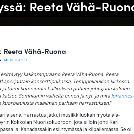
elyssä: Reeta Vähä-Ruon
sä: Reeta Vähä-Ruona
KUOROLAISET
 esittäytyy kakkossopraano Reeta Vähä-Ruona. Reeta
tkäperjantain konserttipaikassa, Temppeliaukion kirkossa.
ja ja toimi Somniumin hallituksen puheenjohtajana kolmen
a katsoo Somniumin vaiheita ennen ja nyt, ja mitä
Johannes-
e kuorolaulusta maailman parhaan harrastuksen?
arilaisena. Harrastus jatkui musiikkiluokan myötä ala-
pyrin Kokkolan Nuorisokuoroon, jota silloin johti Kari
assa ja Kanadassakin esiintymässä ja kilpailemassa. Se oli