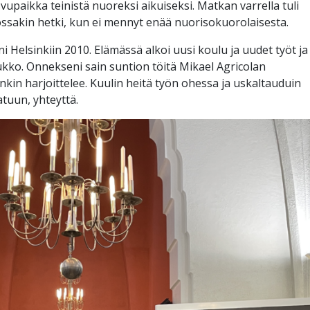
upaikka teinistä nuoreksi aikuiseksi. Matkan varrella tuli
ossakin hetki, kun ei mennyt enää nuorisokuorolaisesta.
 Helsinkiin 2010. Elämässä alkoi uusi koulu ja uudet työt ja
ko. Onnekseni sain suntion töitä Mikael Agricolan
in harjoittelee. Kuulin heitä työn ohessa ja uskaltauduin
atuun, yhteyttä.