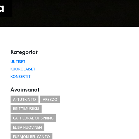
a
Kategoriat
UUTISET
KUOROLAISET
KONSERTIT
Avainsanat
A-TUTKINTO
AREZZO
BRITTIMUSIIKKI
CATHEDRAL OF SPRING
ELISA HUOVINEN
EURAJOKI BEL CANTO