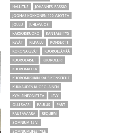
HALLITUS
JOHANNES-PASSIO
JOONAS KOKKONEN 100 VUOTTA
JOULU
JUHLAVUOSI
KAKSOISKUORO
KANTAESITYS
KEVÄT
KILPAILU
KONSERTTI
KORONAKEVÄT
KUOROELÄMÄÄ
KUOROLAISET
KUOROLEIRI
KUOROMATKA
KUOROMUSIIKIN KAUSIKONSERTIT
KUUKAUDEN KUOROLAINEN
KYMI SINFONIETTA
LEVY
OLLI SAARI
PAULUS
PÄRT
RAUTAVAARA
REQUIEM
SOMNIUM 15 V.
SOMNIUMLIFESTYLE