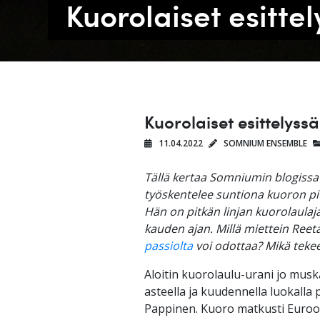
Kuorolaiset esitt
Kuorolaiset esittelys
11.04.2022
SOMNIUM ENSEMBLE
Tällä kertaa Somniumin blogissa
työskentelee suntiona kuoron pi
Hän on pitkän linjan kuorolaula
kauden ajan. Millä miettein Reet
passiolta
voi odottaa? Mikä teke
Aloitin kuorolaulu-urani jo musk
asteella ja kuudennella luokalla 
Pappinen. Kuoro matkusti Euroop