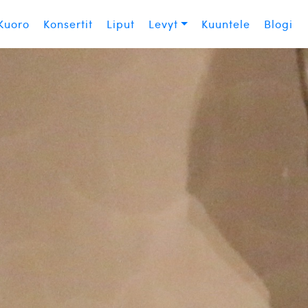
Kuoro
Konsertit
Liput
Levyt
Kuuntele
Blogi