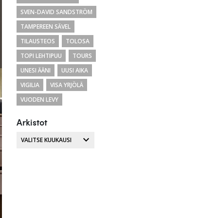
SVEN-DAVID SANDSTRÖM
TAMPEREEN SÄVEL
TILAUSTEOS
TOLOSA
TOPI LEHTIPUU
TOURS
UNESI ÄÄNI
UUSI AIKA
VIGILIA
VISA YRJÖLÄ
VUODEN LEVY
Arkistot