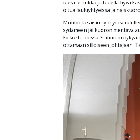
upea porukka ja todella hyvä kasv
oltua lauluyhtyeissä ja naiskuor
Muutin takaisin synnyinseudulleni
sydämeen jäi kuoron mentävä auk
kirkosta, missä Somnium nykyäänk
ottamaan silloiseen johtajaan, T