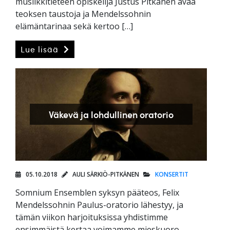
musiikkitieteen opiskelija Justus Pitkänen avaa
teoksen taustoja ja Mendelssohnin
elämäntarinaa sekä kertoo […]
Lue lisää
Väkevä ja lohdullinen oratorio
05.10.2018
AULI SÄRKIÖ-PITKÄNEN
KONSERTIT
Somnium Ensemblen syksyn pääteos, Felix
Mendelssohnin Paulus-oratorio lähestyy, ja
tämän viikon harjoituksissa yhdistimme
ensimmäistä kertaa voimamme mieskuoro