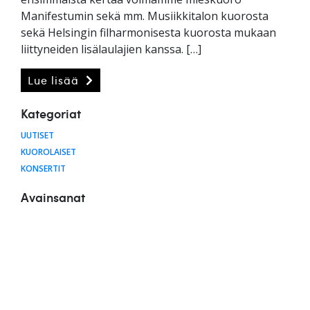
Manifestumin sekä mm. Musiikkitalon kuorosta
sekä Helsingin filharmonisesta kuorosta mukaan
liittyneiden lisälaulajien kanssa. […]
Lue lisää
Kategoriat
UUTISET
KUOROLAISET
KONSERTIT
Avainsanat
A-TUTKINTO
AREZZO
BRITTIMUSIIKKI
CATHEDRAL OF SPRING
ELISA HUOVINEN
EURAJOKI BEL CANTO
HALLITUS
JOHANNES-PASSIO
JOONAS KOKKONEN 100 VUOTTA
JOULU
JUHLAVUOSI
KAKSOISKUORO
KANTAESITYS
KEVÄT
KILPAILU