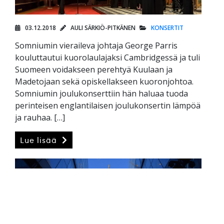
03.12.2018
AULI SÄRKIÖ-PITKÄNEN
KONSERTIT
Somniumin vieraileva johtaja George Parris
kouluttautui kuorolaulajaksi Cambridgessä ja tuli
Suomeen voidakseen perehtyä Kuulaan ja
Madetojaan sekä opiskellakseen kuoronjohtoa.
Somniumin joulukonserttiin hän haluaa tuoda
perinteisen englantilaisen joulukonsertin lämpöä
ja rauhaa. […]
Lue lisää
Alttoterveisiä brittikuorokentiltä