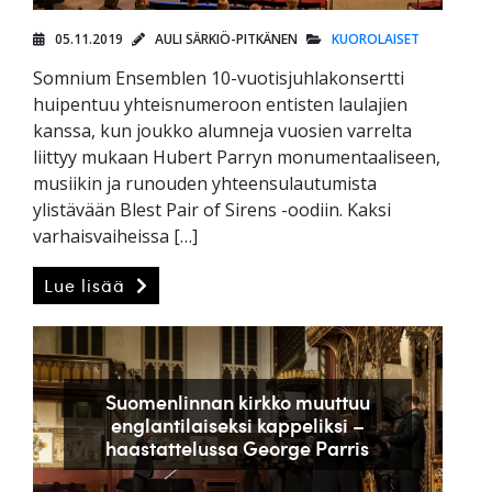
05.11.2019
AULI SÄRKIÖ-PITKÄNEN
KUOROLAISET
Somnium Ensemblen 10-vuotisjuhlakonsertti
huipentuu yhteisnumeroon entisten laulajien
kanssa, kun joukko alumneja vuosien varrelta
liittyy mukaan Hubert Parryn monumentaaliseen,
musiikin ja runouden yhteensulautumista
ylistävään Blest Pair of Sirens -oodiin. Kaksi
varhaisvaiheissa […]
Lue lisää
Suomenlinnan kirkko muuttuu
englantilaiseksi kappeliksi –
haastattelussa George Parris