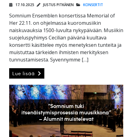
17.10.2025
JUSTUS PITKÄNEN
KONSERTIT
Somnium Ensemblen konsertissa Memorial of
Her 22.11. on ohjelmassa kuoromusiikin
naiskuvauksia 1500-luvulta nykypäivään. Musiikin
suojeluspyhimys Cecilian päivänä kuultava
konsertti käsittelee myös menetyksen tunteita ja
muistuttaa tärkeiden ihmisten merkityksen
tunnustamisesta. Syvennymme […]
Lue lisää
”Somnium tuki
itsenäistymisprosessia muusikkona”
– Alumnit muistelevat