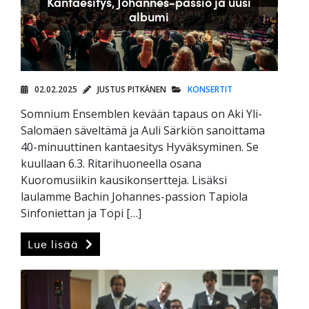
Kantaesitys, Johannes-passio ja uusi
albumi
02.02.2025
JUSTUS PITKÄNEN
KONSERTIT
Somnium Ensemblen kevään tapaus on Aki Yli-
Salomäen säveltämä ja Auli Särkiön sanoittama
40-minuuttinen kantaesitys Hyväksyminen. Se
kuullaan 6.3. Ritarihuoneella osana
Kuoromusiikin kausikonsertteja. Lisäksi
laulamme Bachin Johannes-passion Tapiola
Sinfoniettan ja Topi […]
Lue lisää