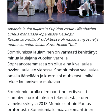
Amanda lauloi hiljattain Cupidon roolin Offenbachin
Orfeus manalassa -operetissa Helsingin
Konservatoriolla. Produktiossa oli mukana myös neljä
muuta somniumlaista. Kuva: Heikki Tuuli
Somniumissa laulaminen on varmasti kehittänyt
minua laulajana vuosien varrella.
Sopraanostemmassa on ollut aina kiva laulaa
hyvien laulajien vieressä. Somniumissa saa laulaa
omalla äänellään ja kuoro soi muhkeasti, mikä
tekee laulamisesta mukavaa.
Somniumin uralla olen nauttinut erityisesti
isompien kuoroteoksien tekemisestä, kuten
viimeksi syksyllä 2018 Mendelssohnin Paulus-
oratoriosta. Somniumia leimaava romanttinen