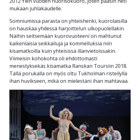
2012 Ylen vuoden nuorisokuoro, joten pääsin heti
mukaan juhlakaudelle.
Somniumissa parasta on yhteishenki, kuorolaisilla
on hauskaa yhdessä harjoittelun ulkopuolellakin.
Näihin seitsemään kuorovuoteeni on mahtunut
kaikenlaisia seikkailuja ja kommelluksia niin
kisamatkoilla kuin yhteisissä illanvietoissakin.
Viimeisin kohokohta oli ehdottomasti
menestyksekäs kisamatka Ranskan Toursiin 2018.
Tällä porukalla on myös oltu Tukholman risteilyllä
ihan huvikseen, mikä on mielestäni ihan mahtavaa.