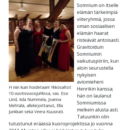
Somnium on itselle
elämän tärkeimpiä
viiteryhmiä, jossa
oman sosiaalisen
elämän haarat
risteävät antoisasti.
Gravitoiduin
Somniumin
vaikutuspiiriin, kun
aloin seurustella
nykyisen
aviomieheni
H niin kuin hoidetaan! Ykkösaltot
Henrikin kanssa;
10-vuotisvuosijuhlissa, vas. Essi
hän on laulanut
Lind, Iida Nummela, Joanna
Somniumissa
Mehtälä, allekirjoittanut, Ella
melkein alusta asti.
Junkkari sekä Veera Kuusirati.
Tatuunkin olin
tutustunut eräässä kuoroprojektissa jo vuonna