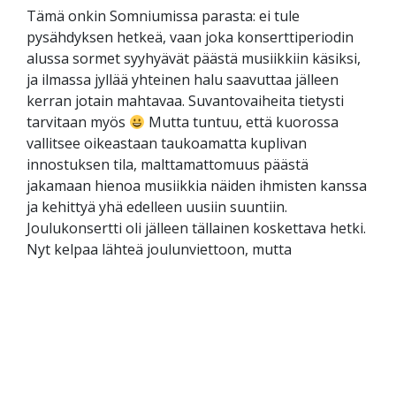
Tämä onkin Somniumissa parasta: ei tule
pysähdyksen hetkeä, vaan joka konserttiperiodin
alussa sormet syyhyävät päästä musiikkiin käsiksi,
ja ilmassa jyllää yhteinen halu saavuttaa jälleen
kerran jotain mahtavaa. Suvantovaiheita tietysti
tarvitaan myös
Mutta tuntuu, että kuorossa
vallitsee oikeastaan taukoamatta kuplivan
innostuksen tila, malttamattomuus päästä
jakamaan hienoa musiikkia näiden ihmisten kanssa
ja kehittyä yhä edelleen uusiin suuntiin.
Joulukonsertti oli jälleen tällainen koskettava hetki.
Nyt kelpaa lähteä joulunviettoon, mutta
Somniumin kevätkauden ekat treenit siintelevät
kalenterissa odotettuna päivänä, siitä ei pääse
mihinkään!
Aloitin kuorolaulun vasta parikymppisenä,
laulutunneilla olen käynyt innokkaasti vuodesta
2012 ja laulanut erinäisissä vanhan musiikin