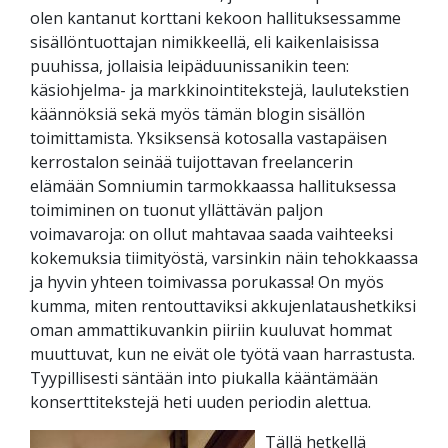
olen kantanut korttani kekoon hallituksessamme
sisällöntuottajan nimikkeellä, eli kaikenlaisissa
puuhissa, jollaisia leipäduunissanikin teen:
käsiohjelma- ja markkinointitekstejä, laulutekstien
käännöksiä sekä myös tämän blogin sisällön
toimittamista. Yksiksensä kotosalla vastapäisen
kerrostalon seinää tuijottavan freelancerin
elämään Somniumin tarmokkaassa hallituksessa
toimiminen on tuonut yllättävän paljon
voimavaroja: on ollut mahtavaa saada vaihteeksi
kokemuksia tiimityöstä, varsinkin näin tehokkaassa
ja hyvin yhteen toimivassa porukassa! On myös
kumma, miten rentouttaviksi akkujenlataushetkiksi
oman ammattikuvankin piiriin kuuluvat hommat
muuttuvat, kun ne eivät ole työtä vaan harrastusta.
Tyypillisesti säntään into piukalla kääntämään
konserttitekstejä heti uuden periodin alettua.
Tällä hetkellä