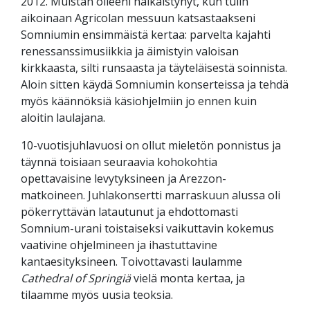
2012. Muistan olleeni häikäistynyt, kun tulin
aikoinaan Agricolan messuun katsastaakseni
Somniumin ensimmäistä kertaa: parvelta kajahti
renessanssimusiikkia ja äimistyin valoisan
kirkkaasta, silti runsaasta ja täyteläisestä soinnista.
Aloin sitten käydä Somniumin konserteissa ja tehdä
myös käännöksiä käsiohjelmiin jo ennen kuin
aloitin laulajana.
10-vuotisjuhlavuosi on ollut mieletön ponnistus ja
täynnä toisiaan seuraavia kohokohtia
opettavaisine levytyksineen ja Arezzon-
matkoineen. Juhlakonsertti marraskuun alussa oli
pökerryttävän latautunut ja ehdottomasti
Somnium-urani toistaiseksi vaikuttavin kokemus
vaativine ohjelmineen ja ihastuttavine
kantaesityksineen. Toivottavasti laulamme
Cathedral of Springiä
vielä monta kertaa, ja
tilaamme myös uusia teoksia.