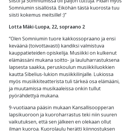
siistii ja Somniumissa oli paljon tuttuja. Pidän myös
Somniumin sisällöstä. Eiköhän tästä kuorosta tuu
siisti kokemus meitsille! :)”
Lotta Mäki-Luopa, 22, sopraano 2
”Olen Somniumin tuore kakkossopraano ja ensi
keväänä (toivottavasti) kandiksi valmistuva
kauppatieteiden opiskelija. Musiikki on kulkenut
elämässäni mukana soitto- ja lauluharrastuksena
lapsesta saakka, peruskoulun musiikkiluokkien
kautta Sibelius-lukion musiikkilinjalle. Lukiossa
myös musiikkiteatterista tuli tärkeä osa elämääni,
ja muutamissa musikaaleissa onkin tullut
pyörähdettyä mukana.
9-vuotiaana pääsin mukaan Kansallisoopperan
lapsikuoroon ja kuoroharrastus teki niin suuren
vaikutuksen, että sen jälkeen en olekaan ollut
ilman kuoroa. Kuorolaulu herätti kiinnostuksen