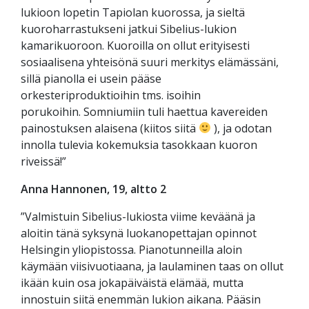
lukioon lopetin Tapiolan kuorossa, ja sieltä
kuoroharrastukseni jatkui Sibelius-lukion
kamarikuoroon. Kuoroilla on ollut erityisesti
sosiaalisena yhteisönä suuri merkitys elämässäni,
sillä pianolla ei usein pääse
orkesteriproduktioihin tms. isoihin
porukoihin.
Somniumiin
tuli haettua kavereiden
painostuksen alaisena (kiitos siitä
), ja odotan
innolla tulevia kokemuksia tasokkaan kuoron
riveissä!”
Anna Hannonen, 19, altto 2
”Valmistuin Sibelius-lukiosta viime keväänä ja
aloitin tänä syksynä luokanopettajan opinnot
Helsingin yliopistossa. Pianotunneilla aloin
käymään viisivuotiaana, ja laulaminen taas on ollut
ikään kuin osa jokapäiväistä elämää, mutta
innostuin siitä enemmän lukion aikana. Pääsin