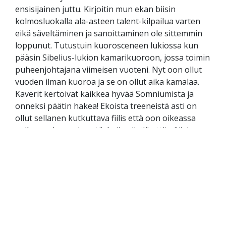
ensisijainen juttu. Kirjoitin mun ekan biisin
kolmosluokalla ala-asteen talent-kilpailua varten
eikä säveltäminen ja sanoittaminen ole sittemmin
loppunut. Tutustuin kuorosceneen lukiossa kun
pääsin Sibelius-lukion kamarikuoroon, jossa toimin
puheenjohtajana viimeisen vuoteni. Nyt oon ollut
vuoden ilman kuoroa ja se on ollut aika kamalaa.
Kaverit kertoivat kaikkea hyvää Somniumista ja
onneksi päätin hakea! Ekoista treeneistä asti on
ollut sellanen kutkuttava fiilis että oon oikeassa
paikassa, ja on aivan törkeän siistiä että pääsin
messiin!”
Julia Tanhula, 19, sopraano 1
”Valmistuin keväällä Sibelius-lukion musiikkilinjalta
ja tällä hetkellä vietän välivuotta töitä tehden,
itsenäisesti opiskellen sekä laulaen.