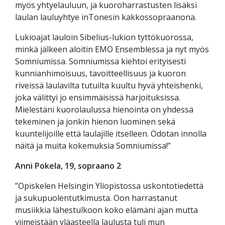
myös yhtyelauluun, ja kuoroharrastusten lisäksi
laulan lauluyhtye inTonesin kakkossopraanona.
Lukioajat lauloin Sibelius-lukion tyttökuorossa,
minkä jälkeen aloitin EMO Ensemblessa ja nyt myös
Somniumissa. Somniumissa kiehtoi erityisesti
kunnianhimoisuus, tavoitteellisuus ja kuoron
riveissä laulavilta tutuilta kuultu hyvä yhteishenki,
joka välittyi jo ensimmäisissä harjoituksissa.
Mielestäni kuorolaulussa hienointa on yhdessä
tekeminen ja jonkin hienon luominen sekä
kuuntelijoille että laulajille itselleen. Odotan innolla
näitä ja muita kokemuksia Somniumissa!”
Anni Pokela, 19, sopraano 2
”Opiskelen Helsingin Yliopistossa uskontotiedettä
ja sukupuolentutkimusta. Oon harrastanut
musiikkia lähestulkoon koko elämäni ajan mutta
viimeistään yläasteella laulusta tuli mun