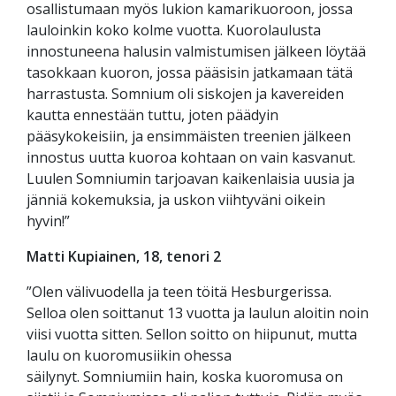
osallistumaan myös lukion kamarikuoroon, jossa
lauloinkin koko kolme vuotta. Kuorolaulusta
innostuneena halusin valmistumisen jälkeen löytää
tasokkaan kuoron, jossa pääsisin jatkamaan tätä
harrastusta.
Somnium
oli siskojen ja kavereiden
kautta ennestään tuttu, joten päädyin
pääsykokeisiin, ja ensimmäisten treenien jälkeen
innostus uutta kuoroa kohtaan on vain kasvanut.
Luulen Somniumin tarjoavan kaikenlaisia uusia ja
jänniä kokemuksia, ja uskon viihtyväni oikein
hyvin!”
Matti Kupiainen, 18, tenori 2
”Olen välivuodella ja teen töitä Hesburgerissa.
Selloa olen soittanut 13 vuotta ja laulun aloitin noin
viisi vuotta sitten. Sellon soitto on hiipunut, mutta
laulu on kuoromusiikin ohessa
säilynyt.
Somniumiin
hain, koska kuoromusa on