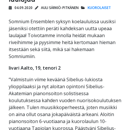
04.09.2020
AULI SÄRKIÖ-PITKÄNEN
KUOROLAISET
Somnium Ensemblen syksyn koelauluissa uusiksi
jäseniksi otettiin peräti kahdeksan uutta upeaa
laulajaa! Toivotamme innolla heidät mukaan
riveihimme ja pyysimme heitä kertomaan hieman
itsestään sekä siitä, mikä sai hakemaan
Somniumiin.
Iivari Aalto, 19, tenori 2
”Valmistuin viime keväänä Sibelius-lukiosta
ylioppilaaksi ja nyt aloitan opintoni Sibelius-
Akatemian pianonsoiton solistisessa
koulutuksessa kahden vuoden nuorisokoulutuksen
jälkeen. Tulen muusikkoperheestä, joten musiikki
on aina ollut osana jokapäiväistä arkeani. Aloitin
pianonsoiton 6-vuotiaana ja kuorolaulun 10-
vuotiaana Tapiolan kuorossa. Päästyäni Sibelius-