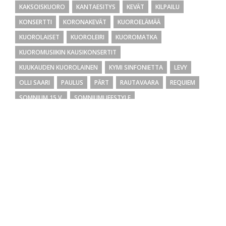
KAKSOISKUORO
KANTAESITYS
KEVÄT
KILPAILU
KONSERTTI
KORONAKEVÄT
KUOROELÄMÄÄ
KUOROLAISET
KUOROLEIRI
KUOROMATKA
KUOROMUSIIKIN KAUSIKONSERTIT
KUUKAUDEN KUOROLAINEN
KYMI SINFONIETTA
LEVY
OLLI SAARI
PAULUS
PÄRT
RAUTAVAARA
REQUIEM
SOMNIUM 15 V.
SOMNIUMLIFESTYLE
SVEN-DAVID SANDSTRÖM
TAMPEREEN SÄVEL
TILAUSTEOS
TOLOSA
TOPI LEHTIPUU
TOURS
UNESI ÄÄNI
UUSI AIKA
VIGILIA
VISA YRJÖLÄ
VUODEN LEVY
Arkistot