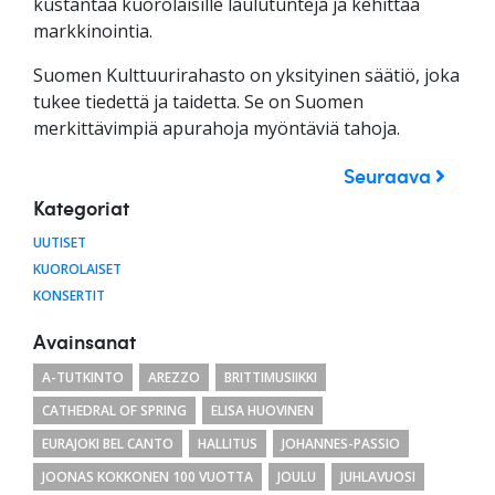
kustantaa kuorolaisille laulutunteja ja kehittää
markkinointia.
Suomen Kulttuurirahasto on yksityinen säätiö, joka
tukee tiedettä ja taidetta. Se on Suomen
merkittävimpiä apurahoja myöntäviä tahoja.
Seuraava
Kategoriat
UUTISET
KUOROLAISET
KONSERTIT
Avainsanat
A-TUTKINTO
AREZZO
BRITTIMUSIIKKI
CATHEDRAL OF SPRING
ELISA HUOVINEN
EURAJOKI BEL CANTO
HALLITUS
JOHANNES-PASSIO
JOONAS KOKKONEN 100 VUOTTA
JOULU
JUHLAVUOSI