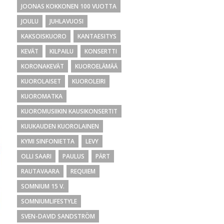
JOONAS KOKKONEN 100 VUOTTA
JOULU
JUHLAVUOSI
KAKSOISKUORO
KANTAESITYS
KEVÄT
KILPAILU
KONSERTTI
KORONAKEVÄT
KUOROELÄMÄÄ
KUOROLAISET
KUOROLEIRI
KUOROMATKA
KUOROMUSIIKIN KAUSIKONSERTIT
KUUKAUDEN KUOROLAINEN
KYMI SINFONIETTA
LEVY
OLLI SAARI
PAULUS
PÄRT
RAUTAVAARA
REQUIEM
SOMNIUM 15 V.
SOMNIUMLIFESTYLE
SVEN-DAVID SANDSTRÖM