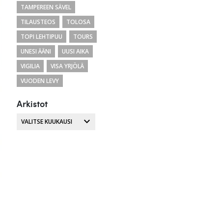
TAMPEREEN SÄVEL
TILAUSTEOS
TOLOSA
TOPI LEHTIPUU
TOURS
UNESI ÄÄNI
UUSI AIKA
VIGILIA
VISA YRJÖLÄ
VUODEN LEVY
Arkistot