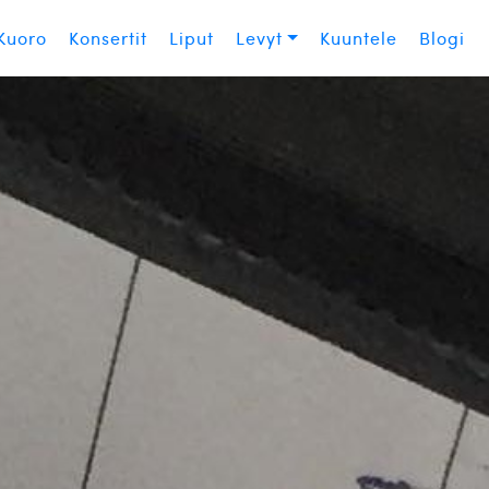
Kuoro
Konsertit
Liput
Levyt
Kuuntele
Blogi