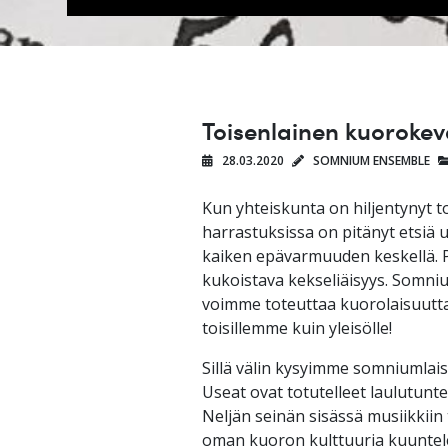
Toisenlainen kuorokev
28.03.2020
SOMNIUM ENSEMBLE
Kun yhteiskunta on hiljentynyt t
harrastuksissa on pitänyt etsiä u
kaiken epävarmuuden keskellä. 
kukoistava kekseliäisyys. Somni
voimme toteuttaa kuorolaisuutta
toisillemme kuin yleisölle!
Sillä välin kysyimme somniumlaisi
Useat ovat totutelleet laulutunte
Neljän seinän sisässä musiikkiin 
oman kuoron kulttuuria kuuntele