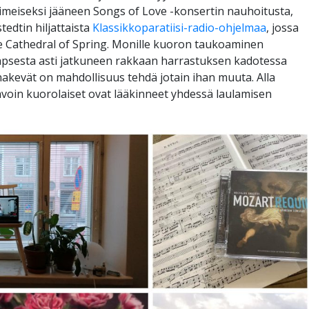
imeiseksi jääneen Songs of Love -konsertin nauhoitusta,
tedtin hiljattaista
Klassikkoparatiisi-radio-ohjelmaa
, jossa
e Cathedral of Spring. Monille kuoron taukoaminen
 lapsesta asti jatkuneen rakkaan harrastuksen kadotessa
onakevät on mahdollisuus tehdä jotain ihan muuta. Alla
tavoin kuorolaiset ovat lääkinneet yhdessä laulamisen