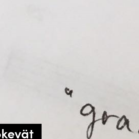
okevät