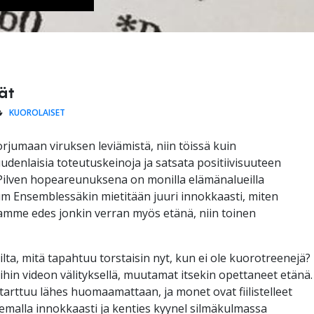
ät
KUOROLAISET
orjumaan viruksen leviämistä, niin töissä kuin
udenlaisia toteutuskeinoja ja satsata positiivisuuteen
Pilven hopeareunuksena on monilla elämänalueilla
um Ensemblessäkin mietitään juuri innokkaasti, miten
mme edes jonkin verran myös etänä, niin toinen
lta, mitä tapahtuu torstaisin nyt, kun ei ole kuorotreenejä?
ihin videon välityksellä, muutamat itsekin opettaneet etänä.
tarttuu lähes huomaamattaan, ja monet ovat fiilistelleet
malla innokkaasti ja kenties kyynel silmäkulmassa