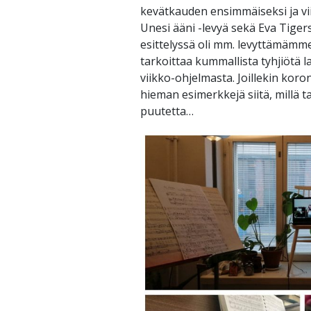
kevätkauden ensimmäiseksi ja vi
Unesi ääni -levyä sekä Eva Tigers
esittelyssä oli mm. levyttämämm
tarkoittaa kummallista tyhjiötä
viikko-ohjelmasta. Joillekin kor
hieman esimerkkejä siitä, millä 
puutetta…