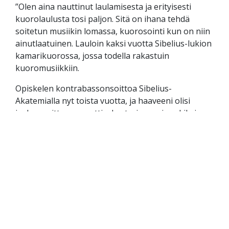
”Olen aina nauttinut laulamisesta ja erityisesti
kuorolaulusta tosi paljon. Sitä on ihana tehdä
soitetun musiikin lomassa, kuorosointi kun on niin
ainutlaatuinen. Lauloin kaksi vuotta Sibelius-lukion
kamarikuorossa, jossa todella rakastuin
kuoromusiikkiin.
Opiskelen kontrabassonsoittoa Sibelius-
Akatemialla nyt toista vuotta, ja haaveeni olisi
joskus soittaa ammattiorkesterissa esimerkiksi
Helsingissä.
Moni kaverini on Somniumin laulajia ja olen kuullut
pelkkää hyvää, joten päätin hakea mukaan! Odotan
tältä kaudelta luonnollisesti korkeatasoista
musisointia, mutta sen lisäksi odotan innolla
kuoron sosiaalista puolta, joka tulee varmasti
olemaan antoisaa!”