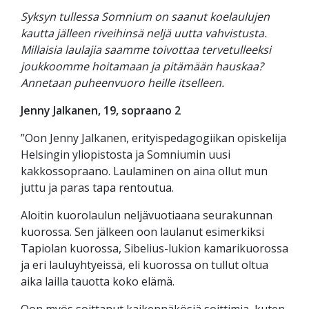
Syksyn tullessa Somnium on saanut koelaulujen
kautta jälleen riveihinsä neljä uutta vahvistusta.
Millaisia laulajia saamme toivottaa tervetulleeksi
joukkoomme hoitamaan ja pitämään hauskaa?
Annetaan puheenvuoro heille itselleen.
Jenny Jalkanen, 19, sopraano 2
”Oon Jenny Jalkanen, erityispedagogiikan opiskelija
Helsingin yliopistosta ja Somniumin uusi
kakkossopraano. Laulaminen on aina ollut mun
juttu ja paras tapa rentoutua.
Aloitin kuorolaulun neljävuotiaana seurakunnan
kuorossa. Sen jälkeen oon laulanut esimerkiksi
Tapiolan kuorossa, Sibelius-lukion kamarikuorossa
ja eri lauluyhtyeissä, eli kuorossa on tullut oltua
aika lailla tauotta koko elämä.