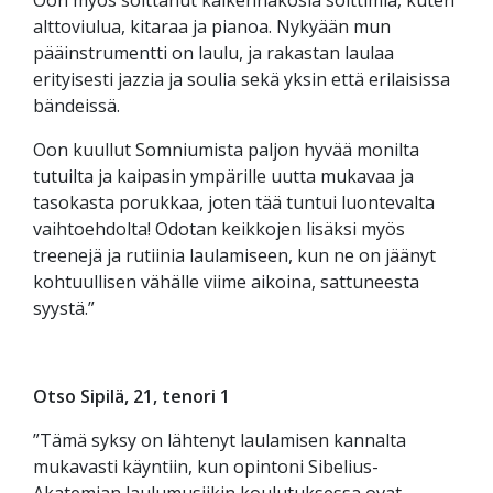
Oon myös soittanut kaikennäkösiä soittimia, kuten
alttoviulua, kitaraa ja pianoa. Nykyään mun
pääinstrumentti on laulu, ja rakastan laulaa
erityisesti jazzia ja soulia sekä yksin että erilaisissa
bändeissä.
Oon kuullut Somniumista paljon hyvää monilta
tutuilta ja kaipasin ympärille uutta mukavaa ja
tasokasta porukkaa, joten tää tuntui luontevalta
vaihtoehdolta! Odotan keikkojen lisäksi myös
treenejä ja rutiinia laulamiseen, kun ne on jäänyt
kohtuullisen vähälle viime aikoina, sattuneesta
syystä.”
Otso Sipilä, 21, tenori 1
”Tämä syksy on lähtenyt laulamisen kannalta
mukavasti käyntiin, kun opintoni Sibelius-