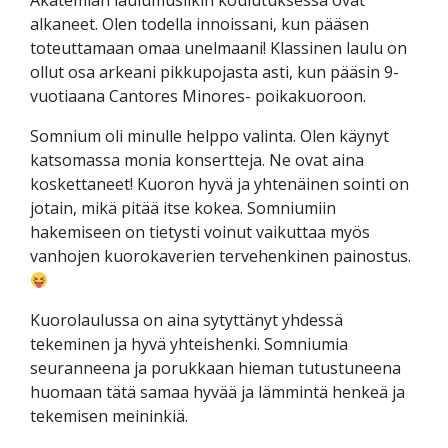
Akatemian laulumusiikin koulutuksessa ovat
alkaneet. Olen todella innoissani, kun pääsen
toteuttamaan omaa unelmaani! Klassinen laulu on
ollut osa arkeani pikkupojasta asti, kun pääsin 9-
vuotiaana Cantores Minores- poikakuoroon.
Somnium oli minulle helppo valinta. Olen käynyt
katsomassa monia konsertteja. Ne ovat aina
koskettaneet! Kuoron hyvä ja yhtenäinen sointi on
jotain, mikä pitää itse kokea. Somniumiin
hakemiseen on tietysti voinut vaikuttaa myös
vanhojen kuorokaverien tervehenkinen painostus.
Kuorolaulussa on aina sytyttänyt yhdessä
tekeminen ja hyvä yhteishenki. Somniumia
seuranneena ja porukkaan hieman tutustuneena
huomaan tätä samaa hyvää ja lämmintä henkeä ja
tekemisen meininkiä.