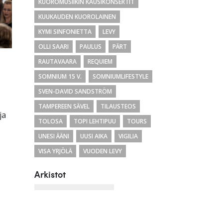
KUOROMUSIIKIN KAUSIKONSERTIT
KUUKAUDEN KUOROLAINEN
KYMI SINFONIETTA
LEVY
OLLI SAARI
PAULUS
PÄRT
RAUTAVAARA
REQUIEM
SOMNIUM 15 V.
SOMNIUMLIFESTYLE
SVEN-DAVID SANDSTRÖM
TAMPEREEN SÄVEL
TILAUSTEOS
ja
TOLOSA
TOPI LEHTIPUU
TOURS
UNESI ÄÄNI
UUSI AIKA
VIGILIA
VISA YRJÖLÄ
VUODEN LEVY
Arkistot