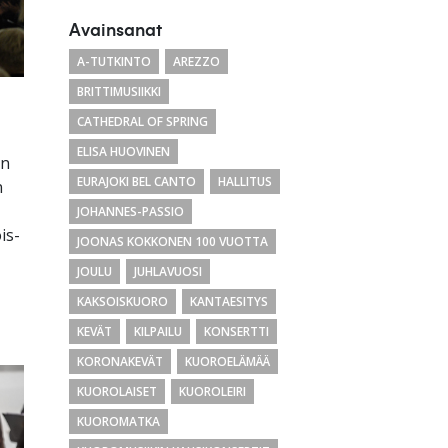
Avainsanat
A-TUTKINTO
AREZZO
BRITTIMUSIIKKI
CATHEDRAL OF SPRING
ELISA HUOVINEN
än
EURAJOKI BEL CANTO
HALLITUS
n
JOHANNES-PASSIO
is-
JOONAS KOKKONEN 100 VUOTTA
JOULU
JUHLAVUOSI
KAKSOISKUORO
KANTAESITYS
KEVÄT
KILPAILU
KONSERTTI
KORONAKEVÄT
KUOROELÄMÄÄ
KUOROLAISET
KUOROLEIRI
KUOROMATKA