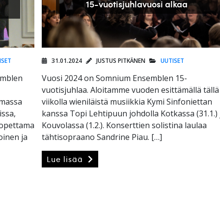
15-vuotisjuhlavuosi alkaa
ISET
31.01.2024
JUSTUS PITKÄNEN
UUTISET
emblen
Vuosi 2024 on Somnium Ensemblen 15-
vuotisjuhlaa. Aloitamme vuoden esittämällä tällä
lmassa
viikolla wieniläistä musiikkia Kymi Sinfoniettan
issa,
kanssa Topi Lehtipuun johdolla Kotkassa (31.1.) 
 opettama
Kouvolassa (1.2.). Konserttien solistina laulaa
oinen ja
tähtisopraano Sandrine Piau. […]
Lue lisää