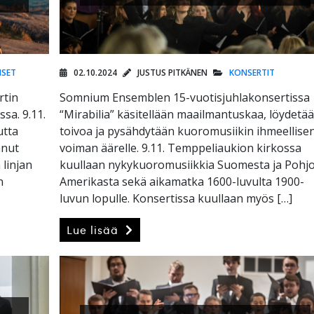
ISET
02.10.2024
JUSTUS PITKÄNEN
KONSERTIT
rtin
Somnium Ensemblen 15-vuotisjuhlakonsertissa
sa. 9.11.
“Mirabilia” käsitellään maailmantuskaa, löydetä
utta
toivoa ja pysähdytään kuoromusiikin ihmeellise
nnut
voiman äärelle. 9.11. Temppeliaukion kirkossa
 linjan
kuullaan nykykuoromusiikkia Suomesta ja Pohjo
n
Amerikasta sekä aikamatka 1600-luvulta 1900-
luvun lopulle. Konsertissa kuullaan myös […]
Lue lisää