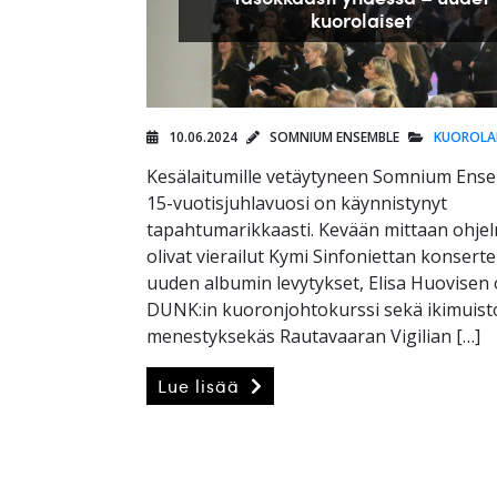
kuorolaiset
10.06.2024
SOMNIUM ENSEMBLE
KUOROLA
Kesälaitumille vetäytyneen Somnium Ens
15-vuotisjuhlavuosi on käynnistynyt
tapahtumarikkaasti. Kevään mittaan ohje
olivat vierailut Kymi Sinfoniettan konserte
uuden albumin levytykset, Elisa Huovisen
DUNK:in kuoronjohtokurssi sekä ikimuist
menestyksekäs Rautavaaran Vigilian […]
Lue lisää