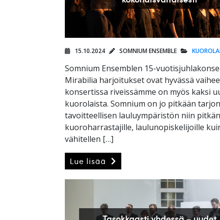
15.10.2024
SOMNIUM ENSEMBLE
KUOROLA
Somnium Ensemblen 15-vuotisjuhlakonse
Mirabilia harjoitukset ovat hyvässä vaihees
konsertissa riveissämme on myös kaksi u
kuorolaista. Somnium on jo pitkään tarjo
tavoitteellisen lauluympäristön niin pitkän
kuoroharrastajille, laulunopiskelijoille kui
vähitellen […]
Lue lisää
Tasokkaasti yhdessä – uudet