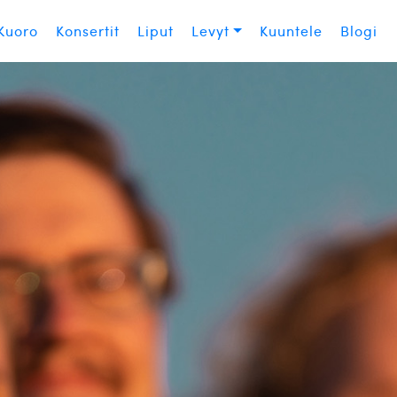
Kuoro
Konsertit
Liput
Levyt
Kuuntele
Blogi