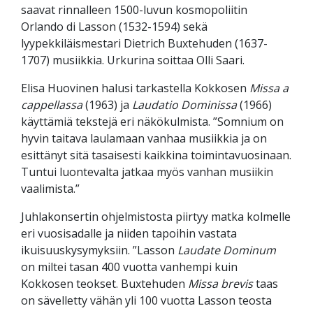
saavat rinnalleen 1500-luvun kosmopoliitin
Orlando di Lasson (1532-1594) sekä
lyypekkiläismestari Dietrich Buxtehuden (1637-
1707) musiikkia. Urkurina soittaa Olli Saari.
Elisa Huovinen halusi tarkastella Kokkosen
Missa a
cappellassa
(1963) ja
Laudatio Dominissa
(1966)
käyttämiä tekstejä eri näkökulmista. ”Somnium on
hyvin taitava laulamaan vanhaa musiikkia ja on
esittänyt sitä tasaisesti kaikkina toimintavuosinaan.
Tuntui luontevalta jatkaa myös vanhan musiikin
vaalimista.”
Juhlakonsertin ohjelmistosta piirtyy matka kolmelle
eri vuosisadalle ja niiden tapoihin vastata
ikuisuuskysymyksiin. ”Lasson
Laudate Dominum
on miltei tasan 400 vuotta vanhempi kuin
Kokkosen teokset. Buxtehuden
Missa brevis
taas
on sävelletty vähän yli 100 vuotta Lasson teosta