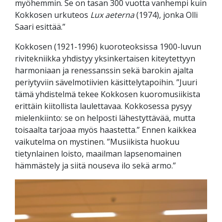
myöhemmin. Se on tasan 300 vuotta vanhempi kuin
Kokkosen urkuteos
Lux aeterna
(1974), jonka Olli
Saari esittää.”
Kokkosen (1921-1996) kuoroteoksissa 1900-luvun
rivitekniikka yhdistyy yksinkertaisen kiteytettyyn
harmoniaan ja renessanssin sekä barokin ajalta
periytyviin sävelmotiivien käsittelytapoihin. ”Juuri
tämä yhdistelmä tekee Kokkosen kuoromusiikista
erittäin kiitollista laulettavaa. Kokkosessa pysyy
mielenkiinto: se on helposti lähestyttävää, mutta
toisaalta tarjoaa myös haastetta.” Ennen kaikkea
vaikutelma on mystinen. ”Musiikista huokuu
tietynlainen loisto, maailman lapsenomainen
hämmästely ja siitä nouseva ilo sekä armo.”