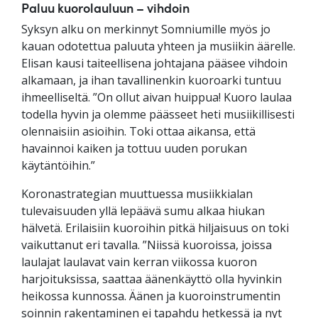
Paluu kuorolauluun – vihdoin
Syksyn alku on merkinnyt Somniumille myös jo
kauan odotettua paluuta yhteen ja musiikin äärelle.
Elisan kausi taiteellisena johtajana pääsee vihdoin
alkamaan, ja ihan tavallinenkin kuoroarki tuntuu
ihmeelliseltä. ”On ollut aivan huippua! Kuoro laulaa
todella hyvin ja olemme päässeet heti musiikillisesti
olennaisiin asioihin. Toki ottaa aikansa, että
havainnoi kaiken ja tottuu uuden porukan
käytäntöihin.”
Koronastrategian muuttuessa musiikkialan
tulevaisuuden yllä lepäävä sumu alkaa hiukan
hälvetä. Erilaisiin kuoroihin pitkä hiljaisuus on toki
vaikuttanut eri tavalla. ”Niissä kuoroissa, joissa
laulajat laulavat vain kerran viikossa kuoron
harjoituksissa, saattaa äänenkäyttö olla hyvinkin
heikossa kunnossa. Äänen ja kuoroinstrumentin
soinnin rakentaminen ei tapahdu hetkessä ja nyt