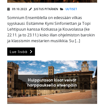
09.10.2023
JUSTUS PITKÄNEN
UUTISET
Somnium Ensemblella on edessään vilkas
syyskausi. Esitämme Kymi Sinfoniettan ja Topi
Lehtipuun kanssa Kotkassa ja Kouvolassa (ke
22.11. ja to 23.11.) koko illan ohjelmiston barokin
ja klassismin mestarien musiikkia. Su […]
Lue lisää
Huipputason kisat veivät
harppauksella eteenpäin