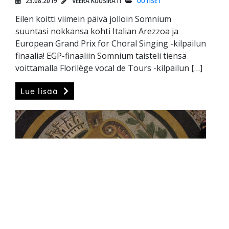
23.08.2019
VEERA KUUSIRATI
UUTISET
Eilen koitti viimein päivä jolloin Somnium
suuntasi nokkansa kohti Italian Arezzoa ja
European Grand Prix for Choral Singing -kilpailun
finaalia! EGP-finaaliin Somnium taisteli tiensä
voittamalla Florilège vocal de Tours -kilpailun […]
Lue lisää
Tours 2018: Jälkilämpö
05.06.2018
AULI SÄRKIÖ-PITKÄNEN
UUTISET