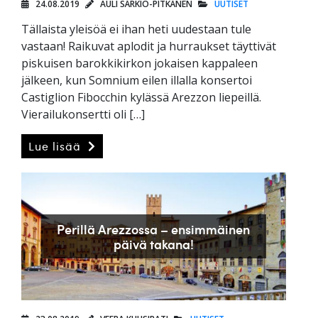
24.08.2019
AULI SÄRKIÖ-PITKÄNEN
UUTISET
Tällaista yleisöä ei ihan heti uudestaan tule
vastaan! Raikuvat aplodit ja hurraukset täyttivät
piskuisen barokkikirkon jokaisen kappaleen
jälkeen, kun Somnium eilen illalla konsertoi
Castiglion Fibocchin kylässä Arezzon liepeillä.
Vierailukonsertti oli […]
Lue lisää
Perillä Arezzossa – ensimmäinen
päivä takana!