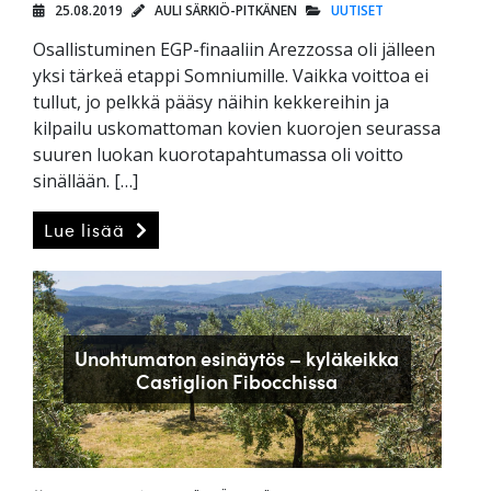
25.08.2019
AULI SÄRKIÖ-PITKÄNEN
UUTISET
Osallistuminen EGP-finaaliin Arezzossa oli jälleen
yksi tärkeä etappi Somniumille. Vaikka voittoa ei
tullut, jo pelkkä pääsy näihin kekkereihin ja
kilpailu uskomattoman kovien kuorojen seurassa
suuren luokan kuorotapahtumassa oli voitto
sinällään. […]
Lue lisää
Unohtumaton esinäytös – kyläkeikka
Castiglion Fibocchissa