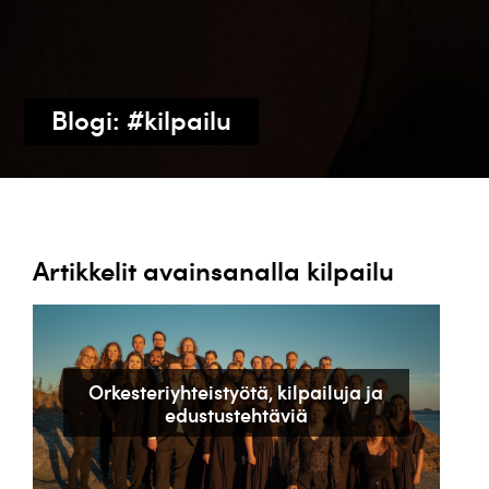
Blogi: #kilpailu
Artikkelit avainsanalla kilpailu
Orkesteriyhteistyötä, kilpailuja ja
edustustehtäviä