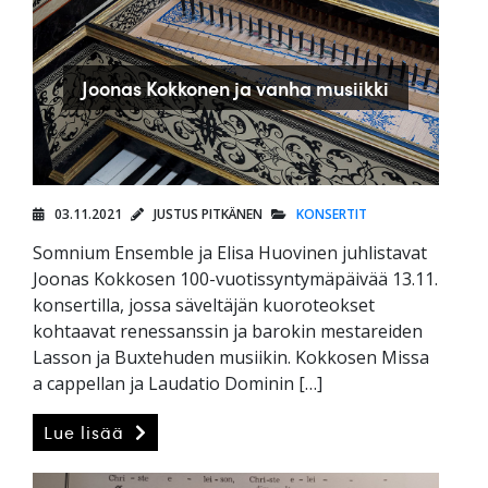
Joonas Kokkonen ja vanha musiikki
03.11.2021
JUSTUS PITKÄNEN
KONSERTIT
Somnium Ensemble ja Elisa Huovinen juhlistavat
Joonas Kokkosen 100-vuotissyntymäpäivää 13.11.
konsertilla, jossa säveltäjän kuoroteokset
kohtaavat renessanssin ja barokin mestareiden
Lasson ja Buxtehuden musiikin. Kokkosen Missa
a cappellan ja Laudatio Dominin […]
Lue lisää