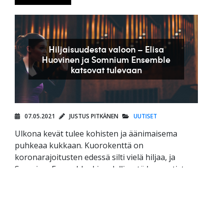
Hiljaisuudesta valoon – Elisa
Huovinen ja Somnium Ensemble
katsovat tulevaan
07.05.2021
JUSTUS PITKÄNEN
UUTISET
Ulkona kevät tulee kohisten ja äänimaisema
puhkeaa kukkaan. Kuorokenttä on
koronarajoitusten edessä silti vielä hiljaa, ja
Somnium Ensemblenkin edellisestä konsertista
on kulunut jo seitsemän kuukautta.
Tammikuussa kuoron taiteellisena johtajana
aloittanut […]