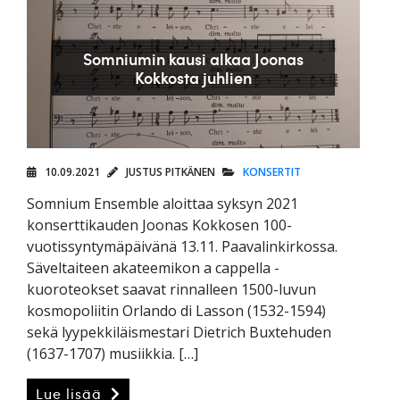
Somniumin kausi alkaa Joonas
Kokkosta juhlien
10.09.2021
JUSTUS PITKÄNEN
KONSERTIT
Somnium Ensemble aloittaa syksyn 2021
konserttikauden Joonas Kokkosen 100-
vuotissyntymäpäivänä 13.11. Paavalinkirkossa.
Säveltaiteen akateemikon a cappella -
kuoroteokset saavat rinnalleen 1500-luvun
kosmopoliitin Orlando di Lasson (1532-1594)
sekä lyypekkiläismestari Dietrich Buxtehuden
(1637-1707) musiikkia. […]
Lue lisää