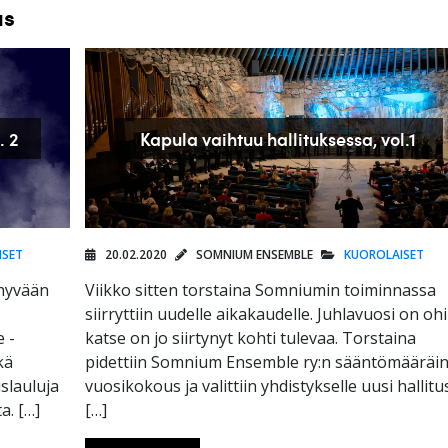
us
. 2
Kapula vaihtuu hallituksessa, vol.1
ISET
20.02.2020
SOMNIUM ENSEMBLE
KUOROLAISET
 hyvään
Viikko sitten torstaina Somniumin toiminnassa
.
siirryttiin uudelle aikakaudelle. Juhlavuosi on ohi
 -
katse on jo siirtynyt kohti tulevaa. Torstaina
kä
pidettiin Somnium Ensemble ry:n sääntömääräi
uslauluja
vuosikokous ja valittiin yhdistykselle uusi hallitu
a. […]
[…]