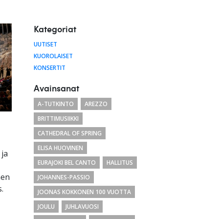
Kategoriat
UUTISET
KUOROLAISET
KONSERTIT
Avainsanat
A-TUTKINTO
AREZZO
BRITTIMUSIIKKI
CATHEDRAL OF SPRING
ELISA HUOVINEN
 ja
EURAJOKI BEL CANTO
HALLITUS
nen
JOHANNES-PASSIO
s.
JOONAS KOKKONEN 100 VUOTTA
JOULU
JUHLAVUOSI