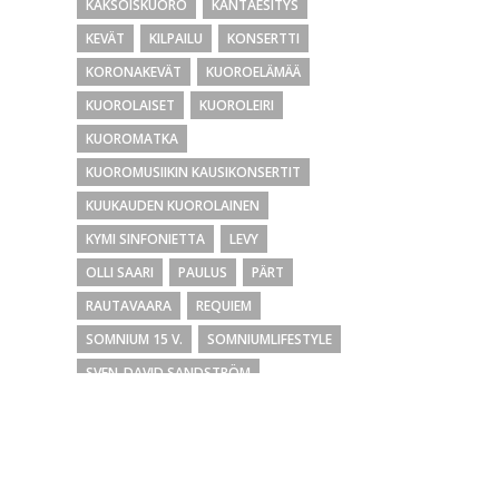
KAKSOISKUORO
KANTAESITYS
KEVÄT
KILPAILU
KONSERTTI
KORONAKEVÄT
KUOROELÄMÄÄ
KUOROLAISET
KUOROLEIRI
KUOROMATKA
KUOROMUSIIKIN KAUSIKONSERTIT
KUUKAUDEN KUOROLAINEN
KYMI SINFONIETTA
LEVY
OLLI SAARI
PAULUS
PÄRT
RAUTAVAARA
REQUIEM
SOMNIUM 15 V.
SOMNIUMLIFESTYLE
SVEN-DAVID SANDSTRÖM
TAMPEREEN SÄVEL
TILAUSTEOS
TOLOSA
TOPI LEHTIPUU
TOURS
UNESI ÄÄNI
UUSI AIKA
VIGILIA