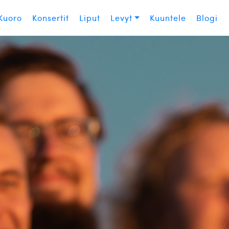
Kuoro
Konsertit
Liput
Levyt
Kuuntele
Blogi