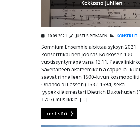
Kokkosta juhlien
10.09.2021
JUSTUS PITKÄNEN
KONSERTIT
Somnium Ensemble aloittaa syksyn 2021
konserttikauden Joonas Kokkosen 100-
vuotissyntymäpäivänä 13.11. Paavalinkirk
Säveltaiteen akateemikon a cappella -kuo
saavat rinnalleen 1500-luvun kosmopoliit
Orlando di Lasson (1532-1594) sekä
lyypekkiläismestari Dietrich Buxtehuden (
1707) musiikkia. […]
Lue lisää