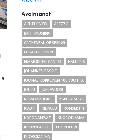
KONSERTIT
Avainsanat
A-TUTKINTO
AREZZO
BRITTIMUSIIKKI
CATHEDRAL OF SPRING
ELISA HUOVINEN
1.
EURAJOKI BEL CANTO
HALLITUS
JOHANNES-PASSIO
 a
JOONAS KOKKONEN 100 VUOTTA
JOULU
JUHLAVUOSI
KAKSOISKUORO
KANTAESITYS
KEVÄT
KILPAILU
KONSERTTI
KORONAKEVÄT
KUOROELÄMÄÄ
KUOROLAISET
KUOROLEIRI
KUOROMATKA