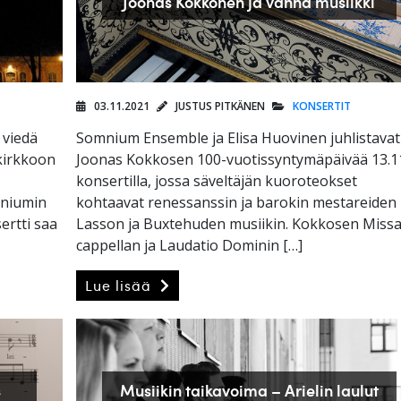
Joonas Kokkonen ja vanha musiikki
03.11.2021
JUSTUS PITKÄNEN
KONSERTIT
 viedä
Somnium Ensemble ja Elisa Huovinen juhlistavat
kirkkoon
Joonas Kokkosen 100-vuotissyntymäpäivää 13.1
konsertilla, jossa säveltäjän kuoroteokset
mniumin
kohtaavat renessanssin ja barokin mestareiden
ertti saa
Lasson ja Buxtehuden musiikin. Kokkosen Missa
cappellan ja Laudatio Dominin […]
Lue lisää
s
Musiikin taikavoima – Arielin laulut