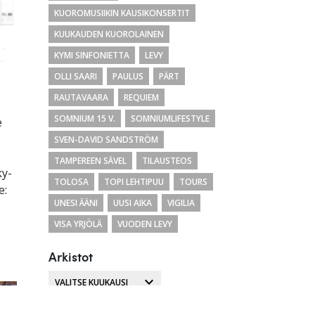
KUOROMUSIIKIN KAUSIKONSERTIT
KUUKAUDEN KUOROLAINEN
KYMI SINFONIETTA
LEVY
OLLI SAARI
PAULUS
PÄRT
RAUTAVAARA
REQUIEM
SOMNIUM 15 V.
SOMNIUMLIFESTYLE
e
SVEN-DAVID SANDSTRÖM
TAMPEREEN SÄVEL
TILAUSTEOS
ky-
TOLOSA
TOPI LEHTIPUU
TOURS
e:
UNESI ÄÄNI
UUSI AIKA
VIGILIA
VISA YRJÖLÄ
VUODEN LEVY
Arkistot