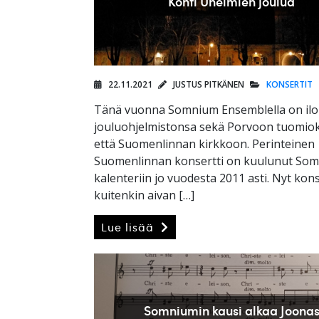
Kohti Unelmien joulua
22.11.2021
JUSTUS PITKÄNEN
KONSERTIT
Tänä vuonna Somnium Ensemblella on ilo
jouluohjelmistonsa sekä Porvoon tuomio
että Suomenlinnan kirkkoon. Perinteinen
Suomenlinnan konsertti on kuulunut So
kalenteriin jo vuodesta 2011 asti. Nyt kons
kuitenkin aivan […]
Lue lisää
Somniumin kausi alkaa Joona