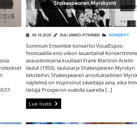
Shakespearen Myrskystä
06.10.2020
AULI SÄRKIÖ-PITKÄNEN
KONSERTIT
Somnium Ensemble konsertoi VocalEspoo-
festivaalilla ensi viikon lauantaina! Konserttimm
ossa.
avausteoksena kuullaan Frank Martinin Arielin
roteokset
laulut (1950), laulusarja Shakespearen Myrskyn
in
teksteihin. Shakespearen arvoituksellinen Myrs
näytelmä on inspiroinut säveltäjiä aina, eikä ihm
1637-
tietäjä Prosperon oudolla saarella […]
Lue lisää