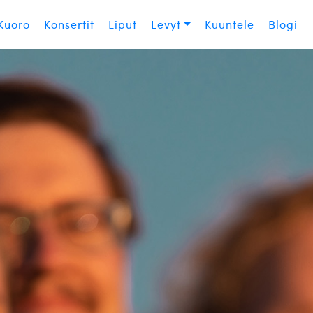
Kuoro
Konsertit
Liput
Levyt
Kuuntele
Blogi