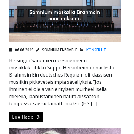
Somnium matkalla Brahmsin
suurteokseen
06.06.2019
SOMNIUM ENSEMBLE
KONSERTIT
Helsingin Sanomien edesmenneen
musiikkikriitikko Seppo Heikinheimon mielestä
Brahmsin Ein deutsches Requiem oli klassisen
musiikin pitkäveteisimpiä sävellyksiä. “Jos
ihminen ei ole aivan erityisen murheellisella
mielellä, laahustaminen hautajaissaaton
tempossa käy sietämättömäksi” (HS […]
Lue lisää