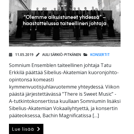
”Olemme aikuistuneet yhdessä” –
haastattelussa taiteellinen johtaja
11.05.2019
AULI SÄRKIÖ-PITKÄNEN
KONSERTIT
Somnium Ensemblen taiteellinen johtaja Tatu
Erkkilä päättää Sibelius-Akatemian kuoronjohto-
opintonsa komeasti
kymmenvuotisjuhlavuotemme yhteydessä. Viikon
päästä järjestettävässä ”There is Sweet Music” -
A-tutkintokonsertissa kuullaan Somniumin lisäksi
Sibelius-Akatemian Vokaaliyhtyettä, ja konsertin
pääteoksessa, Bachin Magnificatissa […]
Lue lisää