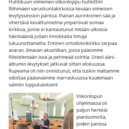
Huhtikuun viimeinen viikonloppu huhkittiin
Riihimäen varuskuntakirkossa kevään viimeisen
levytyssession parissa. Ihanan aurinkoinen sää ja
vihertävä kevättunnelma ympäröivät somaa
kirkkoa, jonne ei kantautunut mitään ulkoisia
häiriöääniä joitain innokkaita lintuja
lukuunottamatta. Entinen ortodoksikirkko tarjoaa
avaran, ilmavan akustiikan, jossa pääsimme
fiilistelemään isoa ja pehmeää sointia. Unesi ääni -
albumin levytykset jatkuvat sitten elokuussa.
Rupeama oli niin onnistunut, että tuskin maltamme
odottaa pääsevämme marraskuussa kuulemaan
valmiin lopputuloksen!
Viikonlopun
ohjelmassa oli
paljon herkkiä
pianissimoita,
joiden parissa