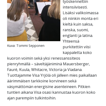
työskenneltiin
intensiivisesti.
Lisäksi valikoimassa
oli niinkin monta eri
kieltä kuin saksa,
ranska, suomi,
englanti ja latina.
Yhteensä
Kuva: Tommi Sepponen
purkitettiin viisi
kappaletta koko
kuoron voimin sekä yksi renessanssiteos
pienryhmällä – säveltäjäniminä Mauersberger,
Fauré, Kuula, Whitacre, Victoria ja Viadana.
Tuottajamme Visa Yrjölä oli jälleen mies paikallaan
äärimmäisen tarkkoine korvineen sekä
väsymättömän energisine asenteineen. Pitkien
tuntien aikana Visa osasi kannustaa kuoron koko
ajan parempiin tulkintoihin.