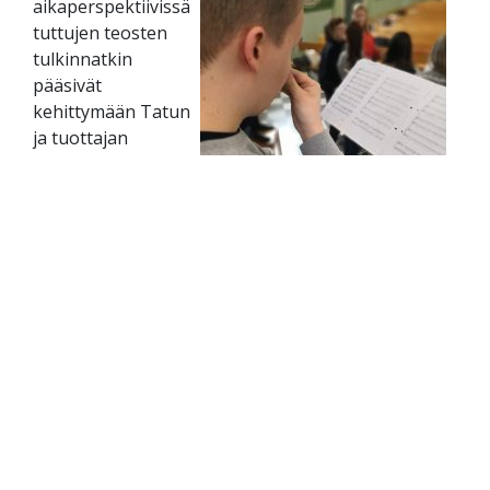
aikaperspektiivissä
tuttujen teosten
tulkinnatkin
pääsivät
kehittymään Tatun
ja tuottajan
ristivalotuksessa.
Oli mielenkiintoista
huomata, miten
moneen kertaan
tehty ja vaikkapa
Tours’in kisoissakin
Kuva: Tommi Sepponen
koeteltu tulkinta
lähti uuteen
suuntaan. Vielä hienompia olivat ne monet hetket,
kun jokin pikkuinen asia, onnistuneen vähittäinen
crescendo tai vaikean konsonanttiyhdistelmän
yhtäaikainen napsahtaminen levittivät ilmaan
kollektiivisen, itseään ruokkivan onnistumisen