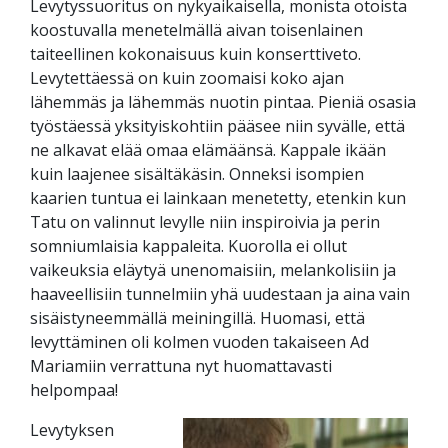
Levytyssuoritus on nykyaikaisella, monista otoista
koostuvalla menetelmällä aivan toisenlainen
taiteellinen kokonaisuus kuin konserttiveto.
Levytettäessä on kuin zoomaisi koko ajan
lähemmäs ja lähemmäs nuotin pintaa. Pieniä osasia
työstäessä yksityiskohtiin pääsee niin syvälle, että
ne alkavat elää omaa elämäänsä. Kappale ikään
kuin laajenee sisältäkäsin. Onneksi isompien
kaarien tuntua ei lainkaan menetetty, etenkin kun
Tatu on valinnut levylle niin inspiroivia ja perin
somniumlaisia kappaleita. Kuorolla ei ollut
vaikeuksia eläytyä unenomaisiin, melankolisiin ja
haaveellisiin tunnelmiin yhä uudestaan ja aina vain
sisäistyneemmällä meiningillä. Huomasi, että
levyttäminen oli kolmen vuoden takaiseen Ad
Mariamiin verrattuna nyt huomattavasti
helpompaa!
Levytyksen