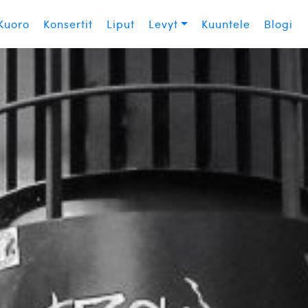
Kuoro
Konsertit
Liput
Levyt
Kuuntele
Blogi