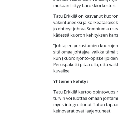
mukaan liittyy barokkiorkesteri.
Tatu Erkkilä on kasvanut kuoro
vakiintuneeksi ja korkeatasoiseks
jo ehtinyt johtaa Somniumia us
kädessä kuoron kehityksen kans
”Johtajien perustamien kuorojen 
sitä omaa johtajaa, vaikka tämä t
kun [kuoronjohto-opiskelijoiden 
Peruspaketti pitää olla, että vai
kuvailee.
Yhteinen kehitys
Tatu Erkkilä kertoo opintovuosi
turvin voi luottaa omaan johtami
myös integroitunut Tatun tapaa
keinovarat ovat laajentuneet.