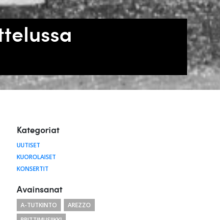
ttelussa
Kategoriat
UUTISET
KUOROLAISET
KONSERTIT
Avainsanat
A-TUTKINTO
AREZZO
BRITTIMUSIIKKI