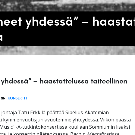
eet yhdessä” – haasta
a
yhdessä” – haastattelussa taiteellinen
KONSERTIT
johtaja Tatu Erkkilä päättää Sibelius-Akatemian
i kymmenvuotisjuhlavuotemme yhteydessä. Viikon päästä
 Music” -A-tutkintokonsertissa kuullaan Somniumin lisäksi
ttä, ja konsertin pääteoksessa, Bachin
Magnificatissa