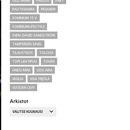
OLLI SAARI
PAULUS
PÄRT
RAUTAVAARA
REQUIEM
SOMNIUM 15 V.
SOMNIUMLIFESTYLE
SVEN-DAVID SANDSTRÖM
TAMPEREEN SÄVEL
TILAUSTEOS
TOLOSA
TOPI LEHTIPUU
TOURS
UNESI ÄÄNI
UUSI AIKA
VIGILIA
VISA YRJÖLÄ
VUODEN LEVY
Arkistot