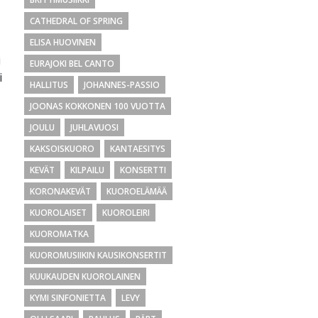
CATHEDRAL OF SPRING
ELISA HUOVINEN
i
EURAJOKI BEL CANTO
i
HALLITUS
JOHANNES-PASSIO
JOONAS KOKKONEN 100 VUOTTA
JOULU
JUHLAVUOSI
KAKSOISKUORO
KANTAESITYS
KEVÄT
KILPAILU
KONSERTTI
KORONAKEVÄT
KUOROELÄMÄÄ
KUOROLAISET
KUOROLEIRI
KUOROMATKA
KUOROMUSIIKIN KAUSIKONSERTIT
KUUKAUDEN KUOROLAINEN
KYMI SINFONIETTA
LEVY