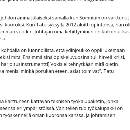
njohdon ammattilaiseksi samalla kun Somnium on varttunut
i kuoroksi. Kun Tatu syksyllä 2012 aloitti opintonsa, hän ol
eamman vuoden. Johtajan oma kehittyminen on kulkenut käs
sa.
kohdalla on luonnollista, että ydinjoukko oppii lukemaan
ekisi mitä. Ensimmäisinä opiskeluvuosina tuli hirveä kriisi,
harjoitusinstrumentti] Vokis ei tehnytkään mitä oletin.
kka menisi minkä porukan eteen, asiat toimivat”, Tatu
na karttuneen kattavan teknisen työkalupaketin, jonka
seensa eri ympäristöissä. Vähitellen tuo työkalupakki on
n työskennellä oman kuoronsa kanssa, ja johtamisen