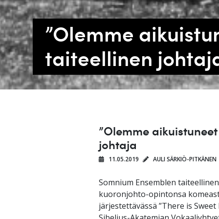
”Olemme aikuistun
taiteellinen johtaj
”Olemme aikuistuneet 
johtaja
11.05.2019
AULI SÄRKIÖ-PITKÄNEN
Somnium Ensemblen taiteellinen 
kuoronjohto-opintonsa komeast
järjestettävässä ”There is Sweet
Sibelius-Akatemian Vokaaliyhtye