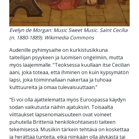
Evelyn de Morgan: Music Sweet Music. Saint Cecilia
(n. 1880-1889). Wikimedia Commons
Audenille pyhimysaihe on kurkistusikkuna
taiteilijan psyykeen ja luomisen ongelmiin, mutta
myös laajemmalle. “Teoksessa kuullaan itse Cecilian
ääni, joka toteaa, että ihminen on kuin kypsymätön
lapsi, joka toiminnallaan nakertaa ja tuhoaa
kulttuureita ja omaa tulevaisuuttaan.”
“Ei voi olla ajattelematta myös Euroopassa käydyn
sodan vaikutusta näihin ajatuksiin. Toisaalta
viittaukset lapsenomaisuuteen ovat voineet
puhutella Britteniä henkilökohtaisesti taiteen
tekemisessä. Musiikin tärkein tehtävä on koskettaa
ja herättää tunteita, eikä niinkään olla älykästä tai