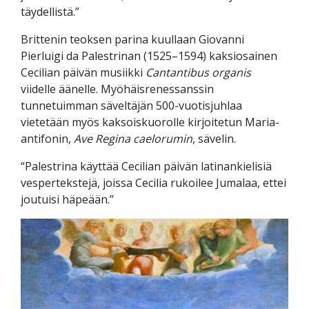
täydellistä.”
Brittenin teoksen parina kuullaan Giovanni
Pierluigi da Palestrinan (1525–1594) kaksiosainen
Cecilian päivän musiikki
Cantantibus organis
viidelle äänelle. Myöhäisrenessanssin
tunnetuimman säveltäjän 500-vuotisjuhlaa
vietetään myös kaksoiskuorolle kirjoitetun Maria-
antifonin,
Ave Regina caelorumin
, sävelin.
“Palestrina käyttää Cecilian päivän latinankielisiä
vespertekstejä, joissa Cecilia rukoilee Jumalaa, ettei
joutuisi häpeään.”