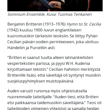
Somnium Ensemble. Kuva: Tuomas Tenkanen
Benjamin Brittenin (1913–1976)
Hymn to St. Cecilia
(1942) kuuluu 1900-luvun englantilaisen
kuoromusiikin tärkeisiin teoksiin. Se liittyy Pyhän
Cecilian päivän oodien perinteeseen, joka ulottuu
Händeliin ja Purcelliin asti.
“Britten ei saanut tuulta alleen latinankielisten
vespertekstien parissa, ja pyysi W.H. Audenia
kirjoittamaan tekstin.” Cecilian hahmon merkitystä
Brittenille lisäsi, että säveltäjä oli syntynyt musiikin
suojeluspyhimyksen muistopäivänä.
Auden varusti runonsa myös ohjeistuksella
nuoremmalle taiteilijalle. “Auden tiesi, että Britten
etsi paikkaansa taidemusiikin säveltäjänä.” Teos oli
taiteilijoiden viimeinen yhteistyö ja samalla heidän