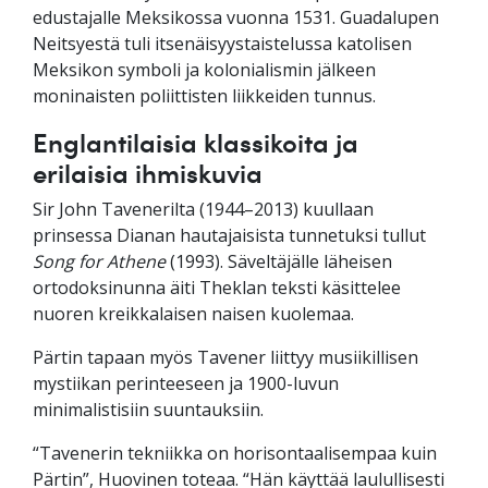
edustajalle Meksikossa vuonna 1531. Guadalupen
Neitsyestä tuli itsenäisyystaistelussa katolisen
Meksikon symboli ja kolonialismin jälkeen
moninaisten poliittisten liikkeiden tunnus.
Englantilaisia klassikoita ja
erilaisia ihmiskuvia
Sir John Tavenerilta (1944–2013) kuullaan
prinsessa Dianan hautajaisista tunnetuksi tullut
Song for Athene
(1993). Säveltäjälle läheisen
ortodoksinunna äiti Theklan teksti käsittelee
nuoren kreikkalaisen naisen kuolemaa.
Pärtin tapaan myös Tavener liittyy musiikillisen
mystiikan perinteeseen ja 1900-luvun
minimalistisiin suuntauksiin.
“Tavenerin tekniikka on horisontaalisempaa kuin
Pärtin”, Huovinen toteaa. “Hän käyttää laulullisesti