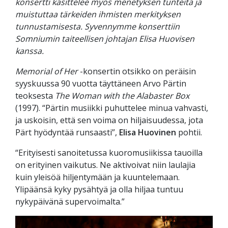
konsertti käsittelee myös menetyksen tunteita ja
muistuttaa tärkeiden ihmisten merkityksen
tunnustamisesta. Syvennymme konserttiin
Somniumin taiteellisen johtajan Elisa Huovisen
kanssa.
Memorial of Her
-konsertin otsikko on peräisin
syyskuussa 90 vuotta täyttäneen Arvo Pärtin
teoksesta
The Woman with the Alabaster Box
(1997). “Pärtin musiikki puhuttelee minua vahvasti,
ja uskoisin, että sen voima on hiljaisuudessa, jota
Pärt hyödyntää runsaasti”,
Elisa Huovinen
pohtii.
“Erityisesti sanoitetussa kuoromusiikissa tauoilla
on erityinen vaikutus. Ne aktivoivat niin laulajia
kuin yleisöä hiljentymään ja kuuntelemaan.
Ylipäänsä kyky pysähtyä ja olla hiljaa tuntuu
nykypäivänä supervoimalta.”