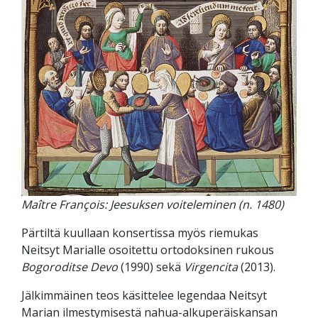
Maître François: Jeesuksen voiteleminen (n. 1480)
Pärtiltä kuullaan konsertissa myös riemukas
Neitsyt Marialle osoitettu ortodoksinen rukous
Bogoroditse Devo
(1990)
sekä
Virgencita
(2013).
Jälkimmäinen teos käsittelee legendaa Neitsyt
Marian ilmestymisestä nahua-alkuperäiskansan