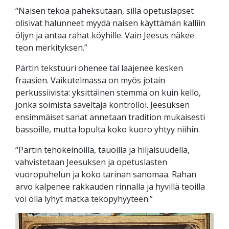
“Naisen tekoa paheksutaan, sillä opetuslapset
olisivat halunneet myydä naisen käyttämän kalliin
öljyn ja antaa rahat köyhille. Vain Jeesus näkee
teon merkityksen.”
Pärtin tekstuuri ohenee tai laajenee kesken
fraasien. Vaikutelmassa on myös jotain
perkussiivista: yksittäinen stemma on kuin kello,
jonka soimista säveltäjä kontrolloi. Jeesuksen
ensimmäiset sanat annetaan tradition mukaisesti
bassoille, mutta lopulta koko kuoro yhtyy niihin.
“Pärtin tehokeinoilla, tauoilla ja hiljaisuudella,
vahvistetaan Jeesuksen ja opetuslasten
vuoropuhelun ja koko tarinan sanomaa. Rahan
arvo kalpenee rakkauden rinnalla ja hyvillä teoilla
voi olla lyhyt matka tekopyhyyteen.”