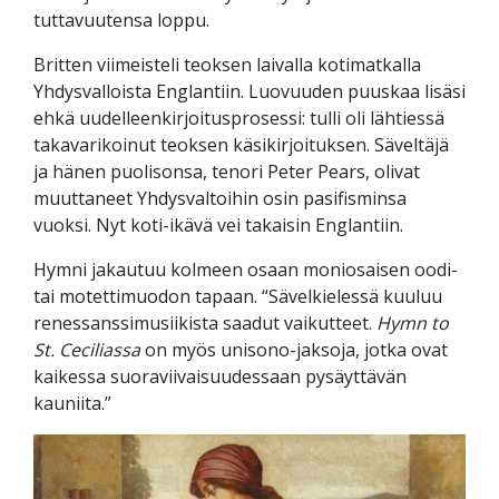
tuttavuutensa loppu.
Britten viimeisteli teoksen laivalla kotimatkalla
Yhdysvalloista Englantiin. Luovuuden puuskaa lisäsi
ehkä uudelleenkirjoitusprosessi: tulli oli lähtiessä
takavarikoinut teoksen käsikirjoituksen. Säveltäjä
ja hänen puolisonsa, tenori Peter Pears, olivat
muuttaneet Yhdysvaltoihin osin pasifisminsa
vuoksi. Nyt koti-ikävä vei takaisin Englantiin.
Hymni jakautuu kolmeen osaan moniosaisen oodi-
tai motettimuodon tapaan. “Sävelkielessä kuuluu
renessanssimusiikista saadut vaikutteet.
Hymn to
St. Ceciliassa
on myös unisono-jaksoja, jotka ovat
kaikessa suoraviivaisuudessaan pysäyttävän
kauniita.”