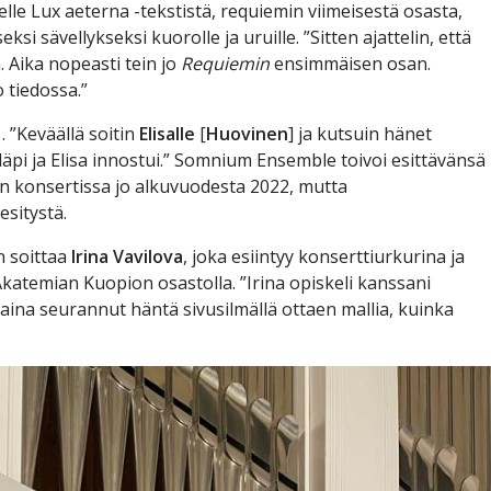
eelle Lux aeterna -tekstistä, requiemin viimeisestä osasta,
eksi sävellykseksi kuorolle ja uruille. ”Sitten ajattelin, että
. Aika nopeasti tein jo
Requiemin
ensimmäisen osan.
o tiedossa.”
 ”Keväällä soitin
Elisalle
[
Huovinen
] ja kutsuin hänet
 läpi ja Elisa innostui.” Somnium Ensemble toivoi esittävänsä
in konsertissa jo alkuvuodesta 2022, mutta
esitystä.
 soittaa
Irina Vavilova
, joka esiintyy konserttiurkurina ja
Akatemian Kuopion osastolla. ”Irina opiskeli kanssani
ina seurannut häntä sivusilmällä ottaen mallia, kuinka