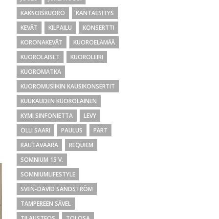
KAKSOISKUORO
KANTAESITYS
KEVÄT
KILPAILU
KONSERTTI
KORONAKEVÄT
KUOROELÄMÄÄ
KUOROLAISET
KUOROLEIRI
KUOROMATKA
KUOROMUSIIKIN KAUSIKONSERTIT
KUUKAUDEN KUOROLAINEN
KYMI SINFONIETTA
LEVY
OLLI SAARI
PAULUS
PÄRT
RAUTAVAARA
REQUIEM
SOMNIUM 15 V.
SOMNIUMLIFESTYLE
SVEN-DAVID SANDSTRÖM
TAMPEREEN SÄVEL
TILAUSTEOS
TOLOSA