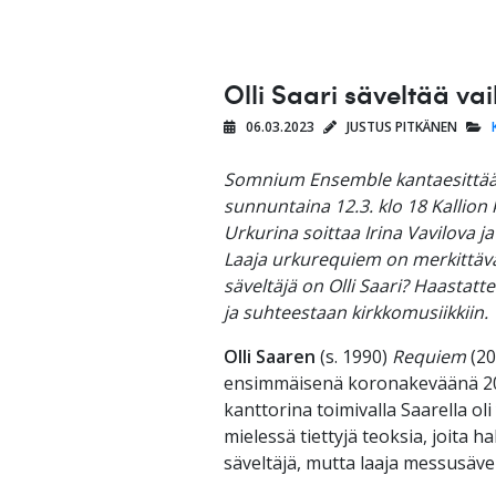
Olli Saari säveltää va
06.03.2023
JUSTUS PITKÄNEN
Somnium Ensemble kantaesittää O
sunnuntaina 12.3. klo 18 Kallion
Urkurina soittaa Irina Vavilova ja
Laaja urkurequiem on merkittävä
säveltäjä on Olli Saari? Haastatt
ja suhteestaan kirkkomusiikkiin.
Olli Saaren
(s. 1990)
Requiem
(20
ensimmäisenä koronakeväänä 2020
kanttorina toimivalla Saarella ol
mielessä tiettyjä teoksia, joita h
säveltäjä, mutta laaja messusävell