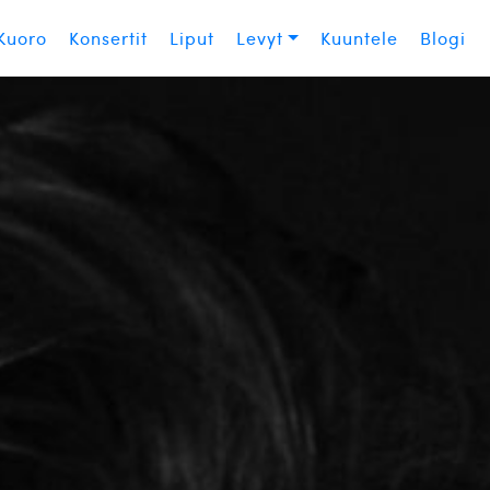
Kuoro
Konsertit
Liput
Levyt
Kuuntele
Blogi