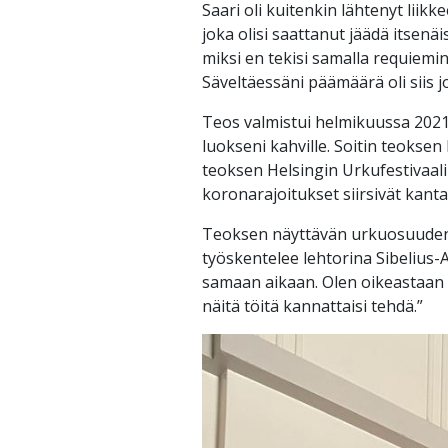
Saari oli kuitenkin lähtenyt liikk
joka olisi saattanut jäädä itsenäis
miksi en tekisi samalla requiemin
Säveltäessäni päämäärä oli siis j
Teos valmistui helmikuussa 2021.
luokseni kahville. Soitin teoksen
teoksen Helsingin Urkufestivaal
koronarajoitukset siirsivät kanta
Teoksen näyttävän urkuosuuden
työskentelee lehtorina Sibelius-
samaan aikaan. Olen oikeastaan a
näitä töitä kannattaisi tehdä.”