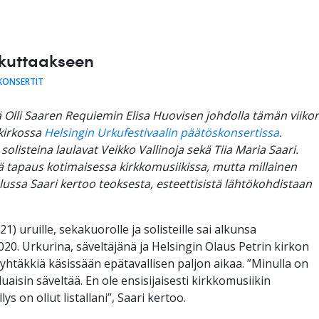
ikuttaakseen
KONSERTIT
lli Saaren Requiemin Elisa Huovisen johdolla tämän viiko
 kirkossa
Helsingin Urkufestivaalin päätöskonsertissa
.
 solisteina laulavat Veikko Vallinoja sekä Tiia Maria Saari.
 tapaus kotimaisessa kirkkomusiikissa, mutta millainen
elussa Saari kertoo teoksesta, esteettisistä lähtökohdistaan
21) uruille, sekakuorolle ja solisteille sai alkunsa
. Urkurina, säveltäjänä ja Helsingin Olaus Petrin kirkon
i yhtäkkiä käsissään epätavallisen paljon aikaa. ”Minulla on
aluaisin säveltää. En ole ensisijaisesti kirkkomusiikin
ys on ollut listallani”, Saari kertoo.