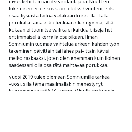
myös kehittämään itseäni laulajana. Nuottien
lukeminen ei ole koskaan ollut vahvuuteni, enkä
osaa kyseistä taitoa vieläkään kunnolla. Tällä
porukalla tämä ei kuitenkaan ole ongelma, sillä
kukaan ei tuomitse vaikka ei kaikkia biisejä heti
ensimmäisellä kerralla osaisikaan. Ilman
Somniumin tuomaa vaihtelua arkeen kahden työn
tekeminen päivittäin tai lähes päivittäin kävisi
melko raskaaksi, joten olen enemmän kuin iloinen
saadessani olla osa tätä mahtavaa porukkaa.
Vuosi 2019 tulee olemaan Somniumille tärkeä
vuosi, sillä tämä maailmallakin menestynyt
kuoromme täyttää 10 vuotta. Minulla on kunnia
olla mukana suunnittelemassa tätä juhlavuotta ja
odotankin innolla tulevan vuoden erilaisia
tapahtumia niin musiikillisesti kuin muutenkin.
Luvassa on mahtavia konsertteja sekä
kuoronjohtajamme A-tutkinto. Tämän vuoden