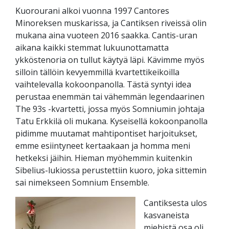
Kuorourani alkoi vuonna 1997 Cantores
Minoreksen muskarissa, ja Cantiksen riveissä olin
mukana aina vuoteen 2016 saakka. Cantis-uran
aikana kaikki stemmat lukuunottamatta
ykköstenoria on tullut käytyä läpi. Kävimme myös
silloin tällöin kevyemmillä kvartettikeikoilla
vaihtelevalla kokoonpanolla. Tästä syntyi idea
perustaa enemmän tai vähemmän legendaarinen
The 93s -kvartetti, jossa myös Somniumin johtaja
Tatu Erkkilä oli mukana. Kyseisellä kokoonpanolla
pidimme muutamat mahtipontiset harjoitukset,
emme esiintyneet kertaakaan ja homma meni
hetkeksi jäihin. Hieman myöhemmin kuitenkin
Sibelius-lukiossa perustettiin kuoro, joka sittemin
sai nimekseen Somnium Ensemble.
Cantiksesta ulos
kasvaneista
miehistä osa oli