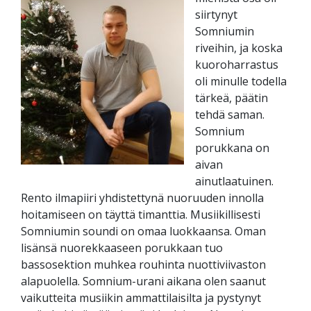
siirtynyt
Somniumin
riveihin, ja koska
kuoroharrastus
oli minulle todella
tärkeä, päätin
tehdä saman.
Somnium
porukkana on
aivan
ainutlaatuinen.
Rento ilmapiiri yhdistettynä nuoruuden innolla
hoitamiseen on täyttä timanttia. Musiikillisesti
Somniumin soundi on omaa luokkaansa. Oman
lisänsä nuorekkaaseen porukkaan tuo
bassosektion muhkea rouhinta nuottiviivaston
alapuolella. Somnium-urani aikana olen saanut
vaikutteita musiikin ammattilaisilta ja pystynyt